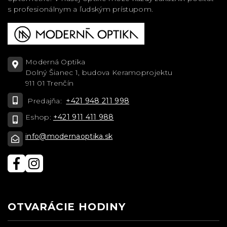
s profesionálnym a ľudským prístupom.
Moderná Optika
Dolný Šianec 1, budova Keramoprojektu
911 01 Trenčín
Predajňa:
+421 948 211 998
Eshop:
+421 911 411 988
info@modernaoptika.sk
OTVARÁCIE HODINY