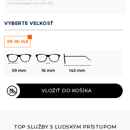
cena na predajni sa môže líšiť
VYBERTE VEĽKOSŤ
59-16-145
59 mm
16 mm
145 mm
VLOŽIŤ DO KOŠÍKA
TOP SLUŽBY S ĽUDSKÝM PRÍSTUPOM