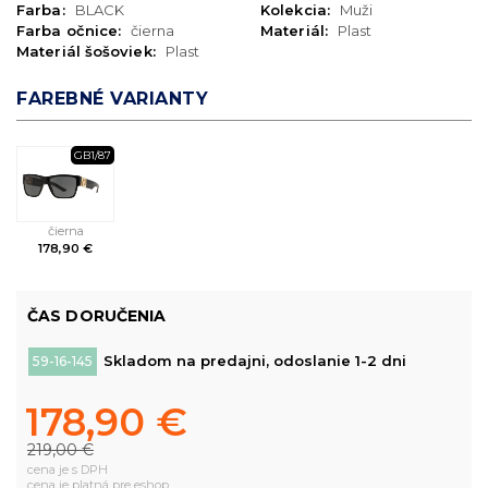
Farba:
BLACK
Kolekcia:
Muži
Farba očnice:
čierna
Materiál:
Plast
Materiál šošoviek:
Plast
FAREBNÉ VARIANTY
GB1/87
čierna
178,90 €
ČAS DORUČENIA
Skladom na predajni, odoslanie 1-2 dni
59-16-145
178,90 €
219,00 €
cena je s DPH
cena je platná pre eshop