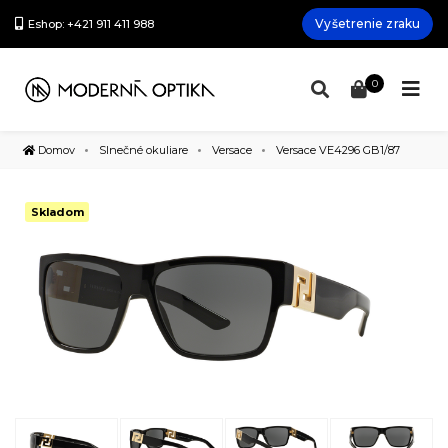
Vyšetrenie zraku
Eshop: +421 911 411 988
0
Domov
Slnečné okuliare
Versace
Versace VE4296 GB1/87
Skladom