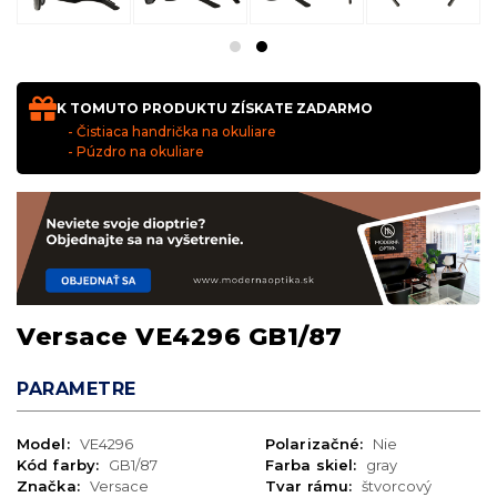
K TOMUTO PRODUKTU ZÍSKATE ZADARMO
- Čistiaca handrička na okuliare
- Púzdro na okuliare
Versace VE4296 GB1/87
PARAMETRE
Model:
VE4296
Polarizačné:
Nie
Kód farby:
GB1/87
Farba skiel:
gray
Značka:
Versace
Tvar rámu:
štvorcový