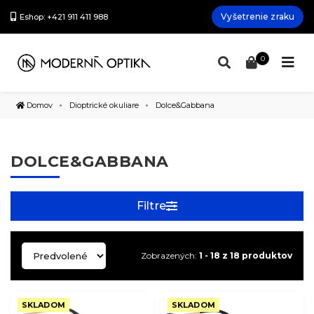
Vyšetrenie zraku
Eshop: +421 911 411 988
0
Domov
Dioptrické okuliare
Dolce&Gabbana
DOLCE&GABBANA
Filtre
Zobrazených:
1 - 18 z 18 produktov
SKLADOM
SKLADOM