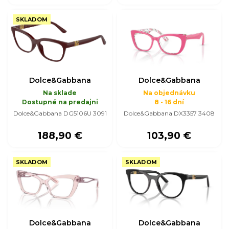
SKLADOM
Dolce&Gabbana
Dolce&Gabbana
Na sklade
Na objednávku
Dostupné na predajni
8 - 16 dní
Dolce&Gabbana DG5106U 3091
Dolce&Gabbana DX3357 3408
188,90 €
103,90 €
SKLADOM
SKLADOM
Dolce&Gabbana
Dolce&Gabbana