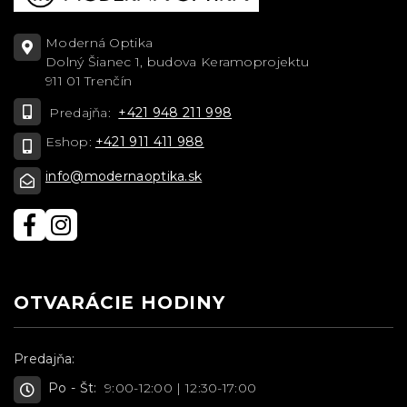
Moderná Optika
Dolný Šianec 1, budova Keramoprojektu
911 01 Trenčín
Predajňa:
+421 948 211 998
Eshop:
+421 911 411 988
info@modernaoptika.sk
OTVARÁCIE HODINY
Predajňa:
Po - Št:
9:00-12:00 | 12:30-17:00