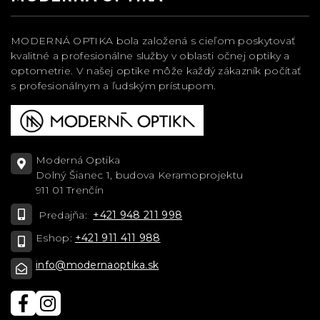
MODERNÁ OPTIKA bola založená s cieľom poskytovať
kvalitné a profesionálne služby v oblasti očnej optiky a
optometrie. V našej optike môže každý zákazník počítať
s profesionálnym a ľudským prístupom.
Moderná Optika
Dolný Šianec 1, budova Keramoprojektu
911 01 Trenčín
Predajňa:
+421 948 211 998
Eshop:
+421 911 411 988
info@modernaoptika.sk