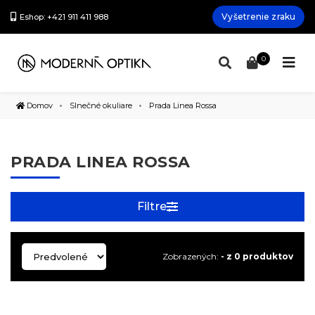
Vyšetrenie zraku
Eshop: +421 911 411 988
0
Domov
Slnečné okuliare
Prada Linea Rossa
PRADA LINEA ROSSA
Filtre
Zobrazených:
- z 0 produktov