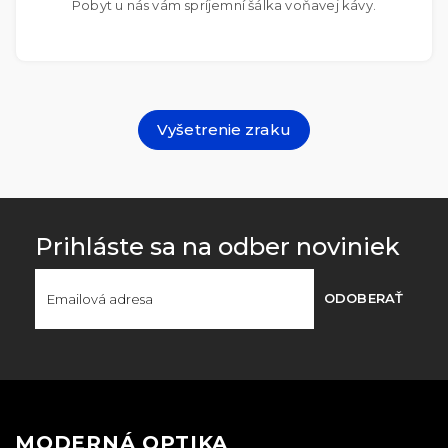
Pobyt u nás vám spríjemní šálka voňavej kávy.
Vyšetrenie zraku
Prihláste sa na odber noviniek
ODOBERAŤ
MODERNÁ OPTIKA