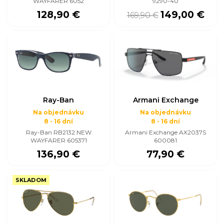
WAYFARER 6052
9290-40
128,90 €
149,00 €
169,90 €
Ray-Ban
Armani Exchange
Na objednávku
Na objednávku
8 - 16 dní
8 - 16 dní
Ray-Ban RB2132 NEW
Armani Exchange AX2037S
WAYFARER 605371
600081
136,90 €
77,90 €
SKLADOM