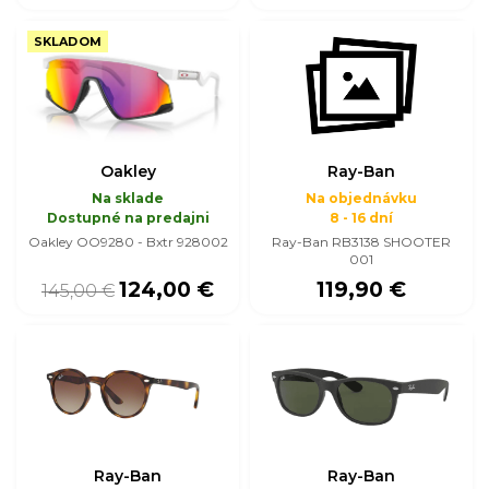
SKLADOM
Oakley
Ray-Ban
Na sklade
Na objednávku
Dostupné na predajni
8 - 16 dní
Oakley OO9280 - Bxtr 928002
Ray-Ban RB3138 SHOOTER
001
124,00 €
119,90 €
145,00 €
Ray-Ban
Ray-Ban