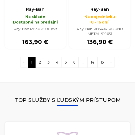
Ray-Ban
Ray-Ban
Na sklade
Na objednávku
Dostupné na predajni
8 - 16 dní
Ray-Ban RB3025 001/58
Ray-Ban RB3447 ROUND
METAL 919631
163,90 €
136,90 €
‹
1
2
3
4
5
6
...
14
15
›
TOP SLUŽBY S ĽUDSKÝM PRÍSTUPOM