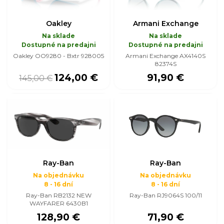
Oakley
Armani Exchange
Na sklade
Na sklade
Dostupné na predajni
Dostupné na predajni
Oakley OO9280 - Bxtr 928005
Armani Exchange AX4140S
82374S
124,00 €
91,90 €
145,00 €
Ray-Ban
Ray-Ban
Na objednávku
Na objednávku
8 - 16 dní
8 - 16 dní
Ray-Ban RB2132 NEW
Ray-Ban RJ9064S 100/11
WAYFARER 6430B1
128,90 €
71,90 €