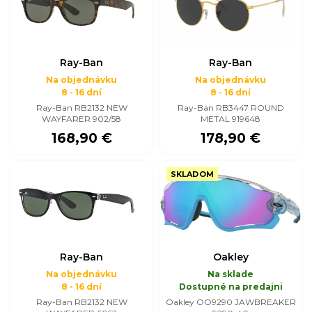
Ray-Ban
Ray-Ban
Na objednávku
Na objednávku
8 - 16 dní
8 - 16 dní
Ray-Ban RB2132 NEW
Ray-Ban RB3447 ROUND
WAYFARER 902/58
METAL 919648
168,90 €
178,90 €
SKLADOM
Ray-Ban
Oakley
Na objednávku
Na sklade
8 - 16 dní
Dostupné na predajni
Ray-Ban RB2132 NEW
Oakley OO9290 JAWBREAKER