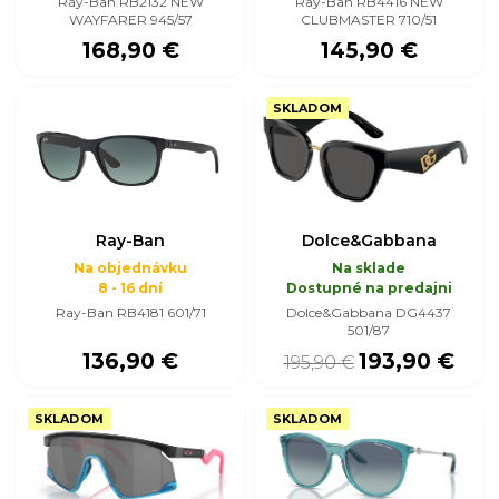
Ray-Ban RB2132 NEW
Ray-Ban RB4416 NEW
WAYFARER 945/57
CLUBMASTER 710/51
168,90 €
145,90 €
SKLADOM
Ray-Ban
Dolce&Gabbana
Na objednávku
Na sklade
8 - 16 dní
Dostupné na predajni
Ray-Ban RB4181 601/71
Dolce&Gabbana DG4437
501/87
136,90 €
193,90 €
195,90 €
SKLADOM
SKLADOM