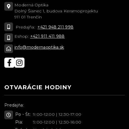
Moderná Optika
Dolný Šianec 1, budova Keramoprojektu
911 01 Trenčín
Predajňa:
+421 948 211 998
Eshop:
+421 911 411 988
info@modernaoptika.sk
OTVARÁCIE HODINY
Predajňa:
Po - Št:
9:00-12:00 | 12:30-17:00
Pia:
9:00-12:00 | 12:30-16:00