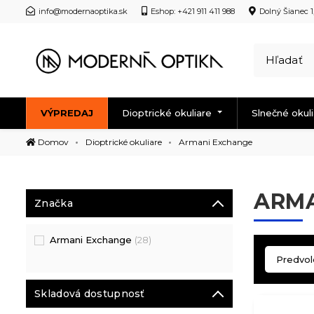
info@modernaoptika.sk
Eshop: +421 911 411 988
Dolný Šianec 1
VÝPREDAJ
Dioptrické okuliare
Slnečné okul
Domov
Dioptrické okuliare
Armani Exchange
ARMA
Značka
Armani Exchange
(28)
Skladová dostupnosť