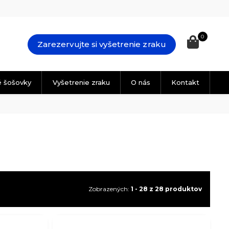
0
Zarezervujte si vyšetrenie zraku
é šošovky
Vyšetrenie zraku
O nás
Kontakt
Zobrazených:
1 - 28 z 28 produktov