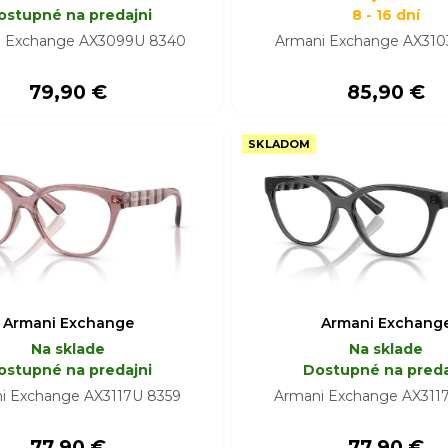
ostupné na predajni
8 - 16 dní
i Exchange AX3099U 8340
Armani Exchange AX31
79,90 €
85,90 €
SKLADOM
Armani Exchange
Armani Exchang
Na sklade
Na sklade
ostupné na predajni
Dostupné na preda
i Exchange AX3117U 8359
Armani Exchange AX311
77,90 €
77,90 €