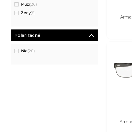
Muži
(20)
Ženy
(8)
Arman
Polarizačné
Nie
(28)
Arman