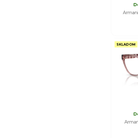
D
Arman
SKLADOM
D
Arman