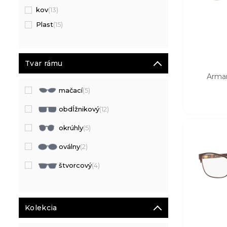
kov
(13)
Plast
(15)
Tvar rámu
Arma
mačací
(5)
obdĺžnikový
(12)
okrúhly
(5)
oválny
(2)
štvorcový
(4)
Kolekcia