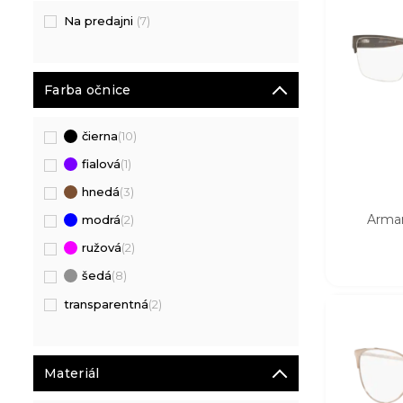
Na predajni
(7)
Farba očnice
čierna
(10)
fialová
(1)
hnedá
(3)
Arma
modrá
(2)
ružová
(2)
šedá
(8)
transparentná
(2)
Materiál