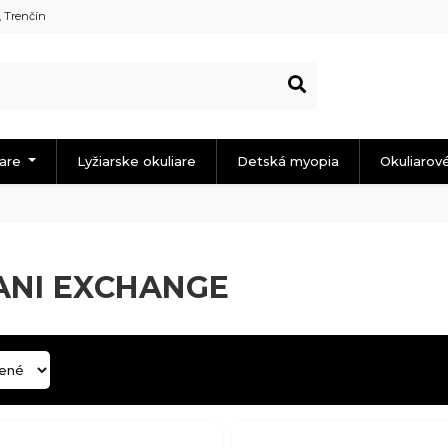
, Trenčín
iare
Lyžiarske okuliare
Detská myopia
Okuliarov
NI EXCHANGE