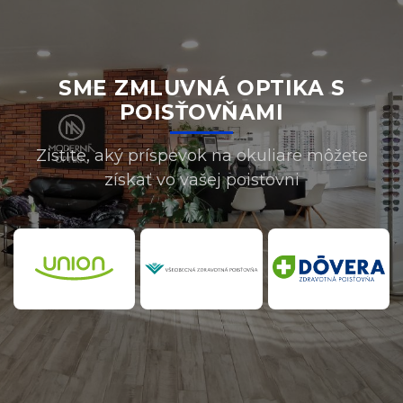
SME ZMLUVNÁ OPTIKA S
POISŤOVŇAMI
Zistite, aký príspevok na okuliare môžete
získať vo vašej poisťovni