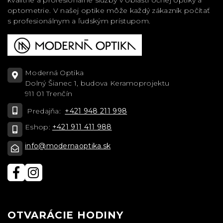
optometrie. V našej optike môže každý zákazník počítať
s profesionálnym a ľudským prístupom.
Moderná Optika
Dolný Šianec 1, budova Keramoprojektu
911 01 Trenčín
Predajňa:
+421 948 211 998
Eshop:
+421 911 411 988
info@modernaoptika.sk
OTVARÁCIE HODINY