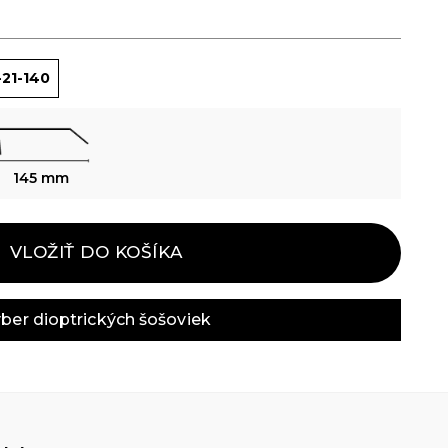
21-140
145 mm
VLOŽIŤ DO KOŠÍKA
ber dioptrických šošoviek