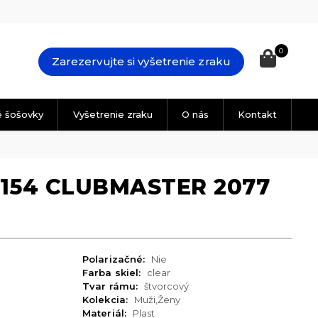
0
Zarezervujte si vyšetrenie zraku
é šošovky
Vyšetrenie zraku
O nás
Kontakt
5154 CLUBMASTER 2077
Polarizačné:
Nie
Farba skiel:
clear
Tvar rámu:
štvorcový
Kolekcia:
Muži,Ženy
Materiál:
Plast