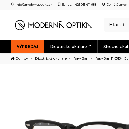
info@modernaoptika.sk
Eshop: +421 911 411 988
Dolný Šianec 1
VÝPREDAJ
Dioptrické okuliare
Slnečné okul
Domov
Dioptrické okuliare
Ray-Ban
Ray-Ban RX5154 C