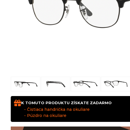
K TOMUTO PRODUKTU ZÍSKATE ZADARMO
- Čistiaca handrička na okuliare
- Púzdro na okuliare