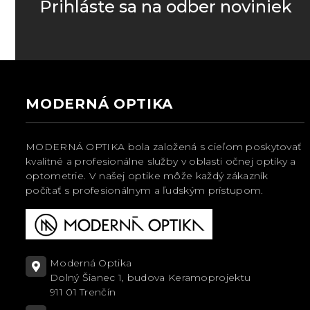
Prihláste sa na odber noviniek
MODERNÁ OPTIKA
MODERNÁ OPTIKA bola založená s cieľom poskytovať
kvalitné a profesionálne služby v oblasti očnej optiky a
optometrie. V našej optike môže každý zákazník
počítať s profesionálnym a ľudským prístupom.
Moderná Optika
Dolný Šianec 1, budova Keramoprojektu
911 01 Trenčín