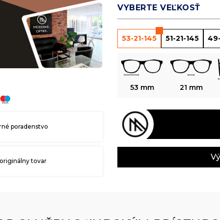
VYBERTE VEĽKOSŤ
53-21-145
51-21-145
49-
53 mm
21 mm
né poradenstvo
Vý
originálny tovar