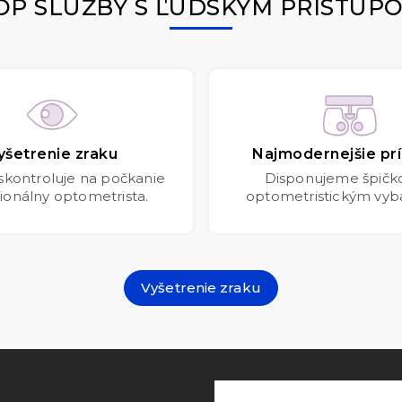
OP SLUŽBY S ĽUDSKÝM PRÍSTUP
yšetrenie zraku
Najmodernejšie prí
 skontroluje na počkanie
Disponujeme špič
ionálny optometrista.
optometristickým vyb
Vyšetrenie zraku