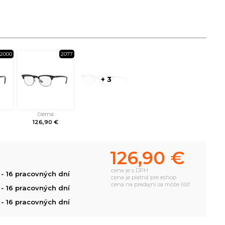
2000
2077
+ 3
čierna
126,90 €
126,90 €
cena je s DPH
- 16 pracovných dní
cena je platná pre eshop
cena na predajni sa môže líšiť
- 16 pracovných dní
- 16 pracovných dní