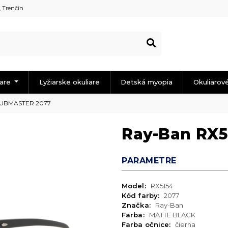
, Trenčín
iare
Lyžiarske okuliare
Detská myopia
Okuliarov
LUBMASTER 2077
Ray-Ban RX
PARAMETRE
Model:
RX5154
Kód farby:
2077
Značka:
Ray-Ban
Farba:
MATTE BLACK
Farba očnice:
čierna