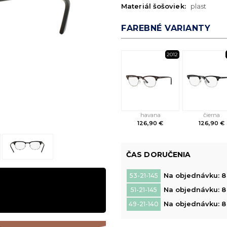
Materiál šošoviek:
plast
FAREBNÉ VARIANTY
2012
havana
čierna
126,90 €
126,90 €
ČAS DORUČENIA
Na objednávku: 8 
53-21-145
Na objednávku: 8 
51-21-145
Na objednávku: 8 
49-21-140