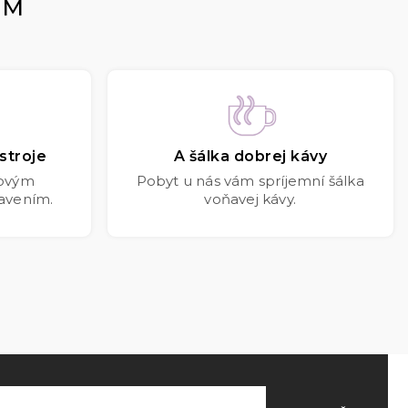
OM
stroje
A šálka dobrej kávy
kovým
Pobyt u nás vám spríjemní šálka
avením.
voňavej kávy.