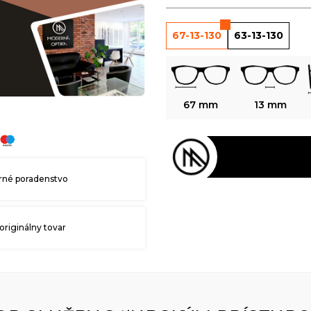
67-13-130
63-13-130
67 mm
13 mm
né poradenstvo
originálny tovar