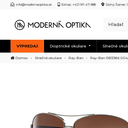
info@modernaoptika.sk
Eshop: +421 911 411 988
Dolný Šianec 1
VÝPREDAJ
Dioptrické okuliare
Slnečné okul
Domov
Slnečné okuliare
Ray-Ban
Ray-Ban RB3386 004