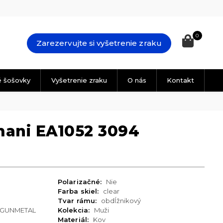
0
Zarezervujte si vyšetrenie zraku
é šošovky
Vyšetrenie zraku
O nás
Kontakt
ani EA1052 3094
Polarizačné:
Nie
Farba skiel:
clear
Tvar rámu:
obdĺžnikový
 GUNMETAL
Kolekcia:
Muži
Materiál:
Kov