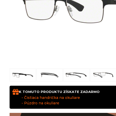
K TOMUTO PRODUKTU ZÍSKATE ZADARMO
- Čistiaca handrička na okuliare
- Púzdro na okuliare