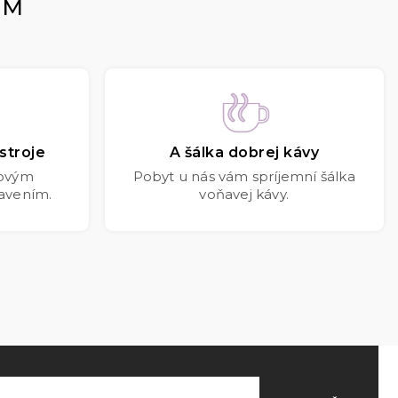
OM
stroje
A šálka dobrej kávy
kovým
Pobyt u nás vám spríjemní šálka
avením.
voňavej kávy.