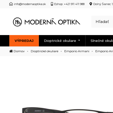
info@modernaoptika.sk
Eshop: +421 911 411 988
Dolný Šianec 1
VÝPREDAJ
Dioptrické okuliare
Slnečné okul
Domov
Dioptrické okuliare
Emporio Armani
Emporio Ar