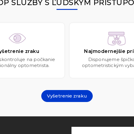
OP SLUŽBY S ĽUDSKÝM PRÍSTUP
yšetrenie zraku
Najmodernejšie prí
 skontroluje na počkanie
Disponujeme špič
ionálny optometrista.
optometristickým vyb
Vyšetrenie zraku