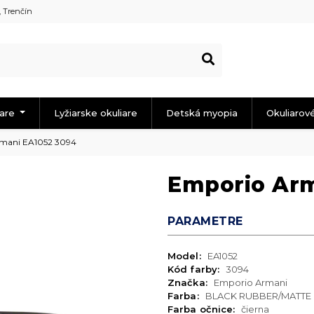
, Trenčín
iare
Lyžiarske okuliare
Detská myopia
Okuliarov
mani EA1052 3094
Emporio Arm
PARAMETRE
Model:
EA1052
Kód farby:
3094
Značka:
Emporio Armani
Farba:
BLACK RUBBER/MATTE
Farba očnice:
čierna