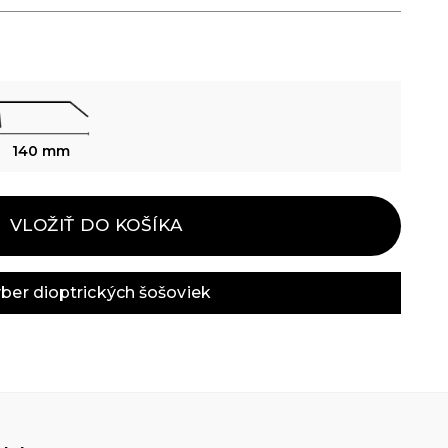
140 mm
VLOŽIŤ DO KOŠÍKA
ber dioptrických šošoviek