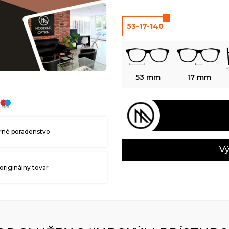
53-17-140
53 mm
17 mm
né poradenstvo
Vý
originálny tovar