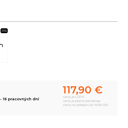
3155
117,90 €
cena je s DPH
- 16 pracovných dní
cena je platná pre eshop
cena na predajni sa môže líšiť