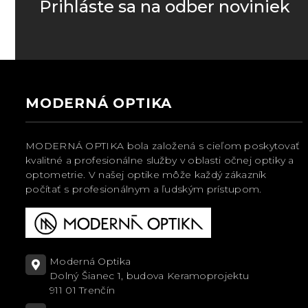
Prihláste sa na odber noviniek
MODERNÁ OPTIKA
MODERNÁ OPTIKA bola založená s cieľom poskytovať
kvalitné a profesionálne služby v oblasti očnej optiky a
optometrie. V našej optike môže každý zákazník
počítať s profesionálnym a ľudským prístupom.
Moderná Optika
Dolný Šianec 1, budova Keramoprojektu
911 01 Trenčín