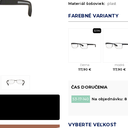
Materiál šošoviek:
plast
FAREBNÉ VARIANTY
3094
čierna
modrá
117,90 €
117,90 €
ČAS DORUČENIA
Na objednávku: 8 
53-17-140
VYBERTE VEĽKOSŤ