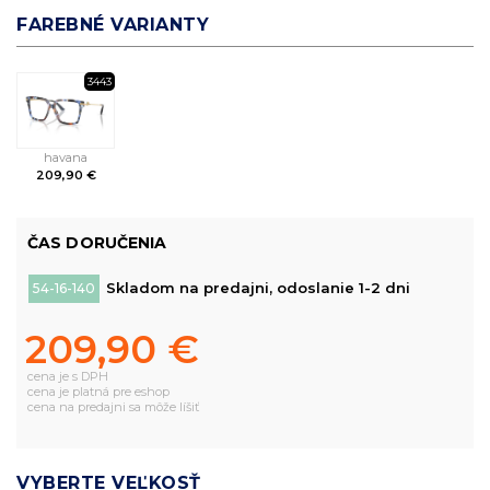
FAREBNÉ VARIANTY
3443
havana
209,90 €
ČAS DORUČENIA
Skladom na predajni, odoslanie 1-2 dni
54-16-140
209,90 €
cena je s DPH
cena je platná pre eshop
cena na predajni sa môže líšiť
VYBERTE VEĽKOSŤ