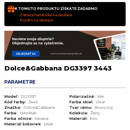
K TOMUTO PRODUKTU ZÍSKATE ZADARMO
- Čistiaca handrička na okuliare
- Púzdro na okuliare
Dolce&Gabbana DG3397 3443
PARAMETRE
Model:
DG3397
Polarizačné:
Nie
Kód farby:
3443
Farba skiel:
clear
Značka:
Dolce&Gabbana
Tvar rámu:
štvorcový
Farba:
HAVANA
Kolekcia:
Ženy
Farba očnice:
havana
Materiál:
Kov
Materiál šošoviek:
plast