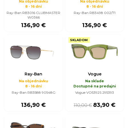
Na objednávku
Na objednávku
8 - 16 dní
8 - 16 dní
Ray-Ban RB3016 CLUBMASTER
Ray-Ban RB3498 002/71
W0366
136,90 €
136,90 €
SKLADOM
Ray-Ban
Vogue
Na objednávku
Na sklade
8 - 16 dní
Dostupné na predajni
Ray-Ban RB3588 90548G
Vogue VO5392S 295393
136,90 €
83,90 €
110,00 €