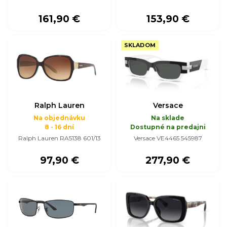
161,90 €
153,90 €
SKLADOM
Ralph Lauren
Versace
Na objednávku
Na sklade
8 - 16 dní
Dostupné na predajni
Ralph Lauren RA5138 601/13
Versace VE4465 545987
97,90 €
277,90 €