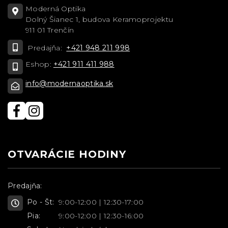
Moderná Optika
Dolný Šianec 1, budova Keramoprojektu
911 01 Trenčín
Predajňa:
+421 948 211 998
Eshop:
+421 911 411 988
info@modernaoptika.sk
OTVARÁCIE HODINY
Predajňa:
Po - Št:
9:00-12:00 | 12:30-17:00
Pia:
9:00-12:00 | 12:30-16:00