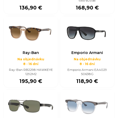
two 601/58
136,90 €
168,90 €
Ray-Ban
Emporio Armani
Na objednávku
Na objednávku
8 - 16 dní
8 - 16 dní
Ray-Ban RB2298 HAWKEYE
Emporio Armani EA4029
1292M2
50638G
195,90 €
118,90 €