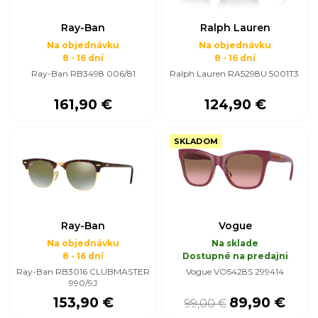
Ray-Ban
Ralph Lauren
Na objednávku
Na objednávku
8 - 16 dní
8 - 16 dní
Ray-Ban RB3498 006/81
Ralph Lauren RA5298U 5001T3
161,90 €
124,90 €
SKLADOM
Ray-Ban
Vogue
Na objednávku
Na sklade
8 - 16 dní
Dostupné na predajni
Ray-Ban RB3016 CLUBMASTER
Vogue VO5428S 299414
990/9J
153,90 €
89,90 €
99,00 €