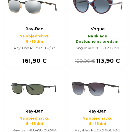
Ray-Ban
Vogue
Na objednávku
Na sklade
8 - 16 dní
Dostupné na predajni
Ray-Ban RB3569 187/88
Vogue VO5385SB 2933V1
161,90 €
113,90 €
130,00 €
Ray-Ban
Ray-Ban
Na objednávku
Na objednávku
8 - 16 dní
8 - 16 dní
Ray-Ban RB3498 002/9A
Ray-Ban RB3569 90048G