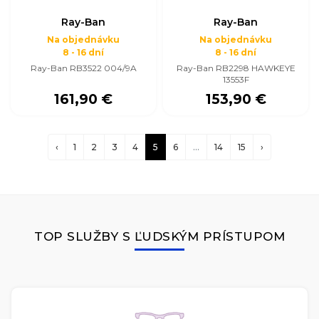
Ray-Ban
Ray-Ban
Na objednávku
Na objednávku
8 - 16 dní
8 - 16 dní
Ray-Ban RB3522 004/9A
Ray-Ban RB2298 HAWKEYE
13553F
161,90 €
153,90 €
‹
1
2
3
4
5
6
...
14
15
›
TOP SLUŽBY S ĽUDSKÝM PRÍSTUPOM