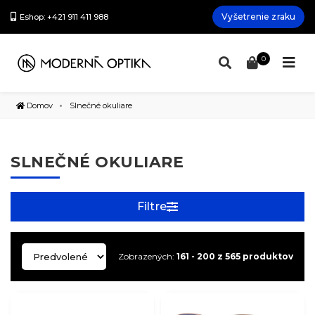
Vyšetrenie zraku
Eshop: +421 911 411 988
0
Domov
Slnečné okuliare
SLNEČNÉ OKULIARE
Filtre
Zobrazených:
161 - 200 z 565 produktov