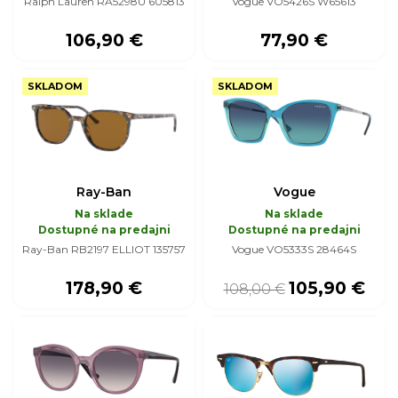
Ralph Lauren RA5298U 605813
Vogue VO5426S W65613
106,90 €
77,90 €
SKLADOM
SKLADOM
Ray-Ban
Vogue
Na sklade
Na sklade
Dostupné na predajni
Dostupné na predajni
Ray-Ban RB2197 ELLIOT 135757
Vogue VO5333S 28464S
178,90 €
105,90 €
108,00 €