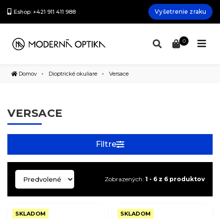
Vyšetrenie zraku
Eshop: +421 911 411 988
0
Domov
Dioptrické okuliare
Versace
VERSACE
Filtre
Zobrazených:
1 - 6 z 6 produktov
SKLADOM
SKLADOM