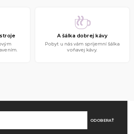
stroje
A šálka dobrej kávy
kovým
Pobyt u nás vám spríjemní šálka
avením.
voňavej kávy.
ODOBERAŤ