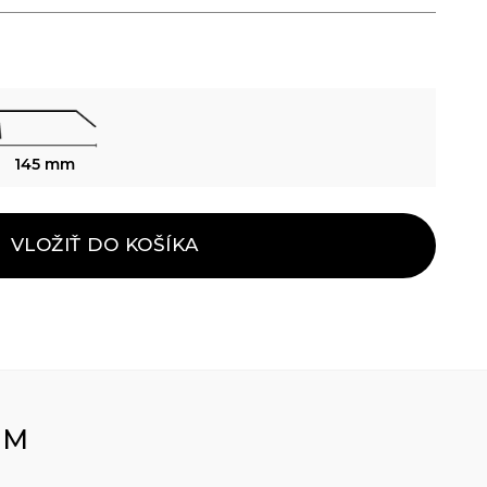
145 mm
VLOŽIŤ DO KOŠÍKA
OM