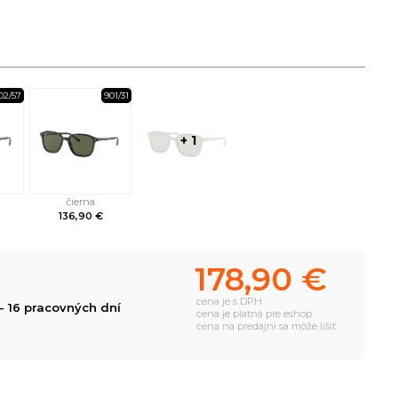
02/57
901/31
+ 1
čierna
136,90 €
178,90 €
cena je s DPH
- 16 pracovných dní
cena je platná pre eshop
cena na predajni sa môže líšiť