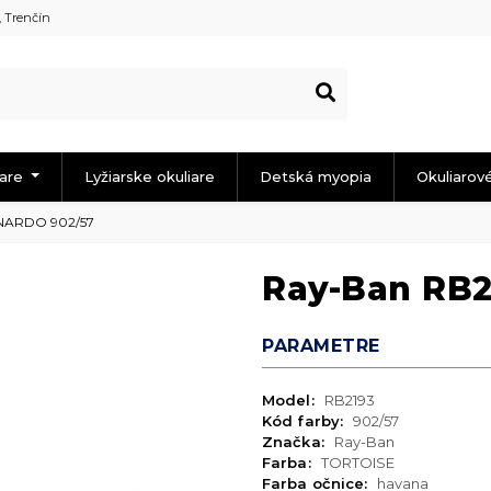
, Trenčín
iare
Lyžiarske okuliare
Detská myopia
Okuliarov
NARDO 902/57
Ray-Ban RB
PARAMETRE
Model:
RB2193
Kód farby:
902/57
Značka:
Ray-Ban
Farba:
TORTOISE
Farba očnice:
havana