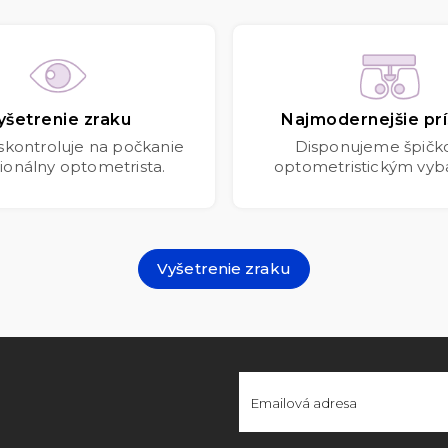
yšetrenie zraku
Najmodernejšie prí
 skontroluje na počkanie
Disponujeme špič
ionálny optometrista.
optometristickým vyb
Vyšetrenie zraku