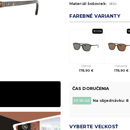
Materiál šošoviek:
sklo
FAREBNÉ VARIANTY
901/58
9
čierna
havana
178,90 €
178,90 €
ČAS DORUČENIA
Na objednávku: 8 
53-18-145
VYBERTE VEĽKOSŤ