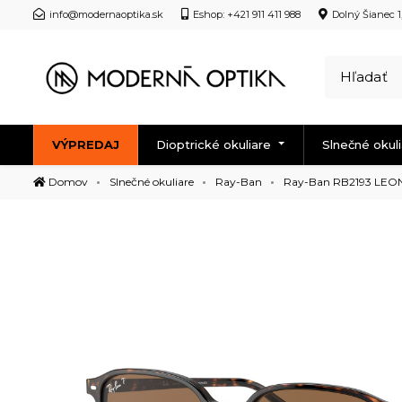
info@modernaoptika.sk
Eshop: +421 911 411 988
Dolný Šianec 1
VÝPREDAJ
Dioptrické okuliare
Slnečné okul
Domov
Slnečné okuliare
Ray-Ban
Ray-Ban RB2193 LEO