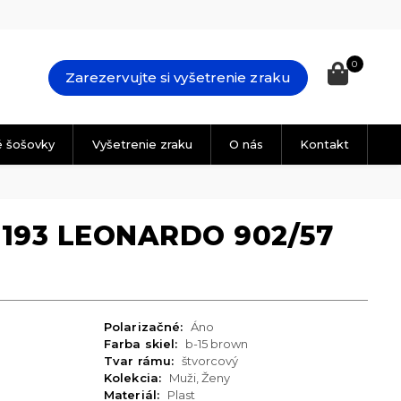
0
Zarezervujte si vyšetrenie zraku
é šošovky
Vyšetrenie zraku
O nás
Kontakt
2193 LEONARDO 902/57
Polarizačné:
Áno
Farba skiel:
b-15 brown
Tvar rámu:
štvorcový
Kolekcia:
Muži, Ženy
Materiál:
Plast