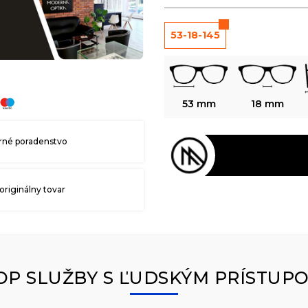
53-18-145
53 mm
18 mm
né poradenstvo
originálny tovar
OP SLUŽBY S ĽUDSKÝM PRÍSTUP