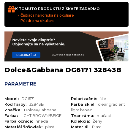
K TOMUTO PRODUKTU ZÍSKATE ZADARMO
- Čistiaca handrička na okuliare
- Púzdro na okuliare
Dolce&Gabbana DG6171 32843B
PARAMETRE
Model:
DG6171
Polarizačné:
Nie
Kód farby:
32843B
Farba skiel:
clear gradient
Značka:
Dolce&Gabbana
light brown
Farba:
LIGHT BROWN/BEIGE
Tvar rámu:
mačací
Farba očnice:
hnedá
Kolekcia:
Ženy
Materiál šošoviek:
plast
Materiál:
Plast