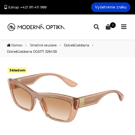
Vyšetrenie zraku
Eshop: +421 911 411 988
0
Domov
Slnečné okuliare
Dolce&Gabbana
Dolce&Gabbana DG6171 32843B
Skladom