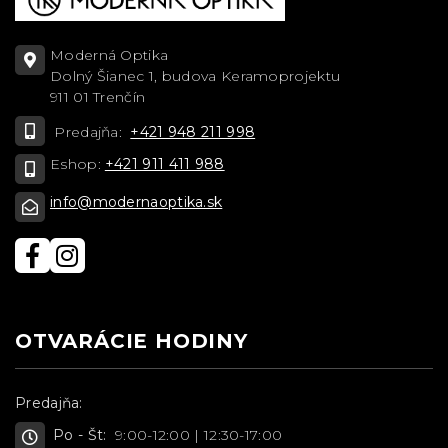
Moderná Optika
Dolný Šianec 1, budova Keramoprojektu
911 01 Trenčín
Predajňa:
+421 948 211 998
Eshop:
+421 911 411 988
info@modernaoptika.sk
OTVARÁCIE HODINY
Predajňa:
Po - Št:
9:00-12:00 | 12:30-17:00