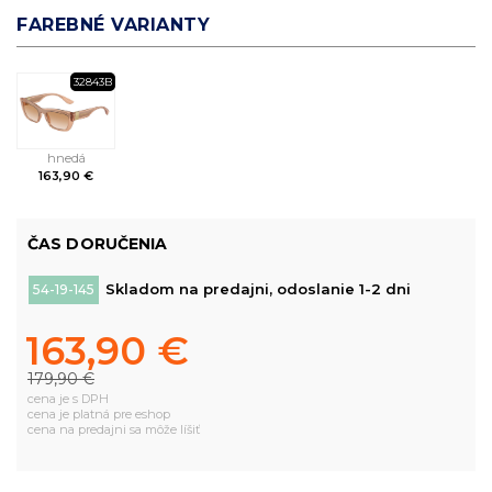
FAREBNÉ VARIANTY
32843B
hnedá
163,90 €
ČAS DORUČENIA
Skladom na predajni, odoslanie 1-2 dni
54-19-145
163,90 €
179,90 €
cena je s DPH
cena je platná pre eshop
cena na predajni sa môže líšiť