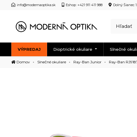
info@modernaoptika.sk
Eshop: +421 911 411 988
Dolný Šianec 1
VÝPREDAJ
Dioptrické okuliare
Slnečné okul
Domov
Slnečné okuliare
Ray-Ban Junior
Ray-Ban RJ918