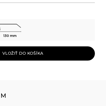
130 mm
VLOŽIŤ DO KOŠÍKA
OM