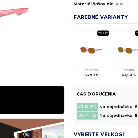
Materiál šošoviek:
kov
FAREBNÉ VARIANTY
7080/3
7
červená
modrá
63,90 €
63,90 €
ČAS DORUČENIA
Na objednávku: 8 
43-14-130
Na objednávku: 8 
39-14-125
VYBERTE VEĽKOSŤ