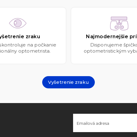
yšetrenie zraku
Najmodernejšie prí
 skontroluje na počkanie
Disponujeme špič
ionálny optometrista.
optometristickým vyb
Vyšetrenie zraku