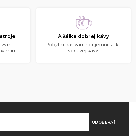
stroje
A šálka dobrej kávy
kovým
Pobyt u nás vám spríjemní šálka
avením.
voňavej kávy.
ODOBERAŤ