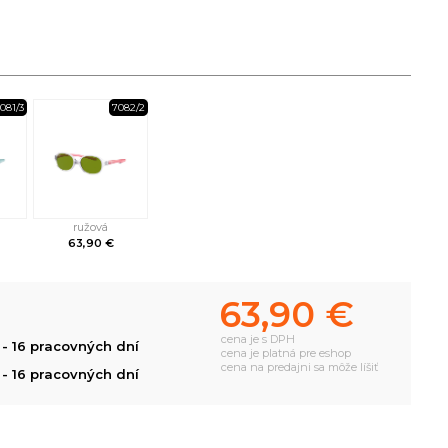
081/3
7082/2
ružová
63,90 €
63,90 €
cena je s DPH
- 16 pracovných dní
cena je platná pre eshop
cena na predajni sa môže líšiť
- 16 pracovných dní