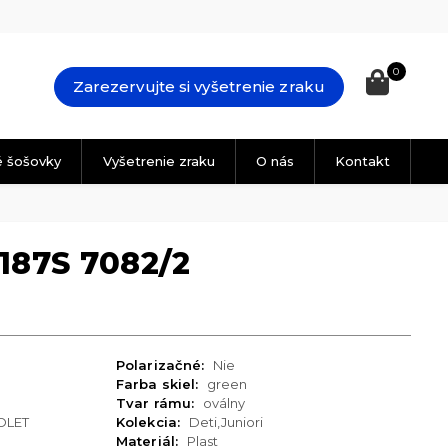
0
Zarezervujte si vyšetrenie zraku
é šošovky
Vyšetrenie zraku
O nás
Kontakt
187S 7082/2
Polarizačné:
Nie
Farba skiel:
green
Tvar rámu:
oválny
OLET
Kolekcia:
Deti,Juniori
Materiál:
Plast