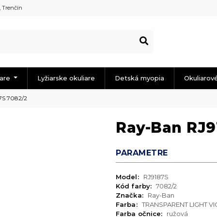
, Trenčín
iare
Lyžiarske okuliare
Detská myopia
Okuliarov
7S 7082/2
Ray-Ban RJ9
PARAMETRE
Model:
RJ9187S
Kód farby:
7082/2
Značka:
Ray-Ban
Farba:
TRANSPARENT LIGHT VI
Farba očnice:
ružová