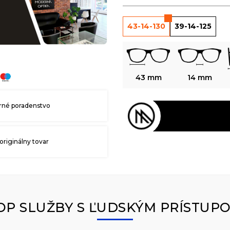
43-14-130
39-14-125
43 mm
14 mm
né poradenstvo
originálny tovar
OP SLUŽBY S ĽUDSKÝM PRÍSTUP