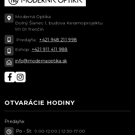
Moderná Optika
Dolný Šianec 1, budova Keramoprojektu
911 01 Trenčín
Predajňa:
+421 948 211 998
Eshop:
+421 911 411 988
info@modernaoptika.sk
OTVARÁCIE HODINY
Predajňa:
Po - Št:
9:00-12:00 | 12:30-17:00