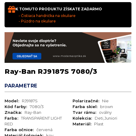
K TOMUTO PRODUKTU ZÍSKATE ZADARMO
- Čistiaca handrička na okuliare
- Púzdro na okuliare
Ray-Ban RJ9187S 7080/3
PARAMETRE
Model:
RJ9187S
Polarizačné:
Nie
Kód farby:
7080/3
Farba skiel:
brown
Značka:
Ray-Ban
Tvar rámu:
oválny
Farba:
TRANSPARENT LIGHT
Kolekcia:
Deti,Juniori
RED
Materiál:
Plast
Farba očnice:
červená
Materiál šošoviek:
kov