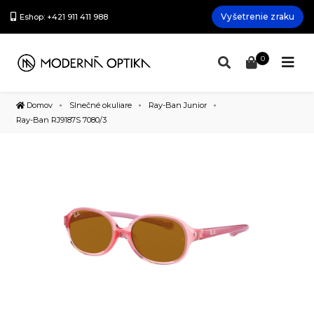
Vyšetrenie zraku
Eshop: +421 911 411 988
0
Domov
Slnečné okuliare
Ray-Ban Junior
Ray-Ban RJ9187S 7080/3