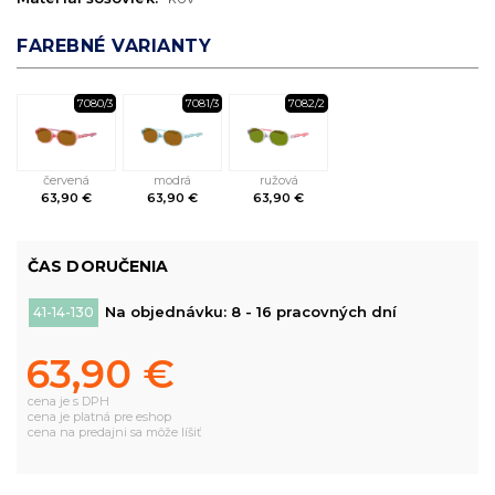
FAREBNÉ VARIANTY
7080/3
7081/3
7082/2
červená
modrá
ružová
63,90 €
63,90 €
63,90 €
ČAS DORUČENIA
Na objednávku: 8 - 16 pracovných dní
41-14-130
63,90 €
cena je s DPH
cena je platná pre eshop
cena na predajni sa môže líšiť