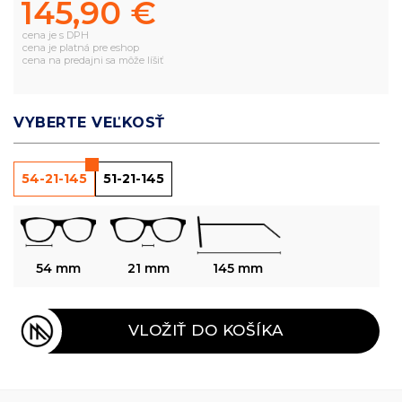
145,90 €
cena je s DPH
cena je platná pre eshop
cena na predajni sa môže líšiť
VYBERTE VEĽKOSŤ
54-21-145
51-21-145
54 mm
21 mm
145 mm
VLOŽIŤ DO KOŠÍKA