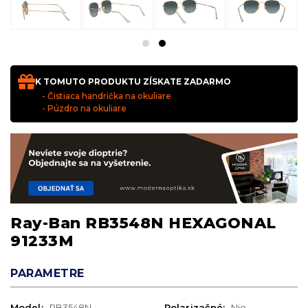
K TOMUTO PRODUKTU ZÍSKATE ZADARMO
- Čistiaca handrička na okuliare
- Púzdro na okuliare
Ray-Ban RB3548N HEXAGONAL
91233M
PARAMETRE
Model:
RB3548N
Polarizačné:
Nie