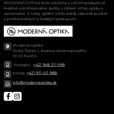
MODERNÁ OPTIKA bola založená s cieľom poskytovať
kvalitné a profesionálne služby v oblasti očnej optiky a
optometrie. V našej optike môže každý zákazník počítať
s profesionálnym a ľudským prístupom.
Moderná Optika
Dolný Šianec 1, budova Keramoprojektu
911 01 Trenčín
Predajňa:
+421 948 211 998
Eshop:
+421 911 411 988
info@modernaoptika.sk