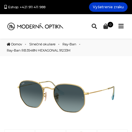
Vyšetrenie zraku
Eshop: +421 911 411 988
0
Domov
Slnečné okuliare
Ray-Ban
Ray-Ban RB3548N HEXAGONAL 91233M