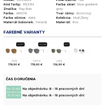
Kód farby:
91233M
Farba skiel:
blue gradient
Značka:
Ray-Ban
grey
Farba:
ARISTA
Tvar rámu:
štvorcový
Farba očnice:
zlatá
Kolekcia:
Muži,Ženy
Materiál šošoviek:
minerál
Materiál:
Kov
FAREBNÉ VARIANTY
001/57
002/58
001/
+ 4
zlatá
čierna
zlatá
178,90 €
178,90 €
136,90 €
ČAS DORUČENIA
Na objednávku: 8 - 16 pracovných dní
54-21-145
Na objednávku: 8 - 16 pracovných dní
51-21-145