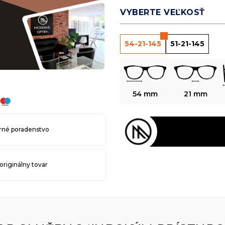
VYBERTE VEĽKOSŤ
54-21-145
51-21-145
54 mm
21 mm
né poradenstvo
originálny tovar