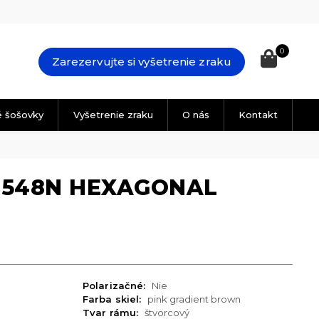
0
Zarezervujte si vyšetrenie zraku
é šošovky
Vyšetrenie zraku
O nás
Kontakt
3548N HEXAGONAL
Polarizačné:
Nie
Farba skiel:
pink gradient brown
Tvar rámu:
štvorcový