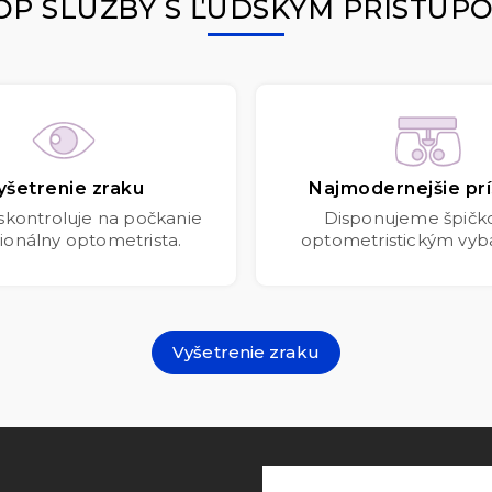
OP SLUŽBY S ĽUDSKÝM PRÍSTUP
yšetrenie zraku
Najmodernejšie prí
 skontroluje na počkanie
Disponujeme špič
ionálny optometrista.
optometristickým vyb
Vyšetrenie zraku