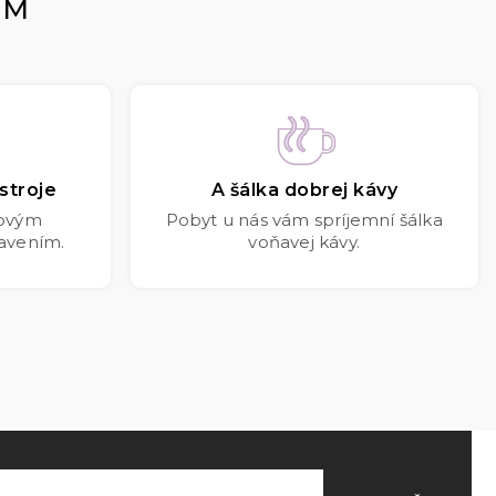
OM
stroje
A šálka dobrej kávy
kovým
Pobyt u nás vám spríjemní šálka
avením.
voňavej kávy.