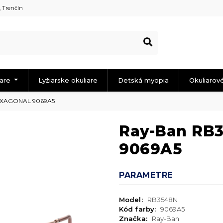
, Trenčín
iare
Lyžiarske okuliare
Detská myopia
Okuliarov
EXAGONAL 9069A5
Ray-Ban RB
9069A5
PARAMETRE
Model:
RB3548N
Kód farby:
9069A5
Značka:
Ray-Ban