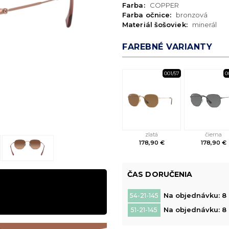
Farba:
COPPER
Farba očnice:
bronzová
Materiál šošoviek:
minerál
FAREBNÉ VARIANTY
001/57
0
zlatá
čierna
178,90 €
178,90 €
ČAS DORUČENIA
Na objednávku: 8 
54-21-145
Na objednávku: 8 
51-21-145