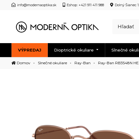
info@modernaoptika.sk
Eshop: +421 911 411 988
Dolný Šianec 1
VÝPREDAJ
Dioptrické okuliare
Slnečné okul
Domov
Slnečné okuliare
Ray-Ban
Ray-Ban RB3548N H