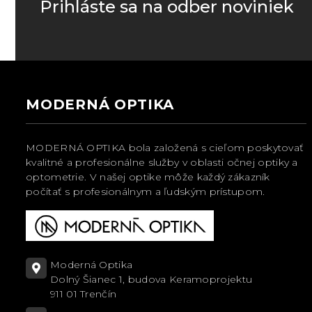
Prihláste sa na odber noviniek
MODERNÁ OPTIKA
MODERNÁ OPTIKA bola založená s cieľom poskytovať
kvalitné a profesionálne služby v oblasti očnej optiky a
optometrie. V našej optike môže každý zákazník
počítať s profesionálnym a ľudským prístupom.
Moderná Optika
Dolný Šianec 1, budova Keramoprojektu
911 01 Trenčín