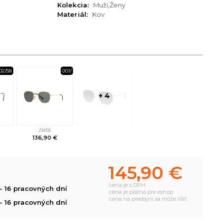
Kolekcia:
Muži,Ženy
Materiál:
Kov
02/58
001/
+ 4
zlatá
136,90 €
145,90 €
cena je s DPH
- 16 pracovných dní
cena je platná pre eshop
cena na predajni sa môže líšiť
- 16 pracovných dní