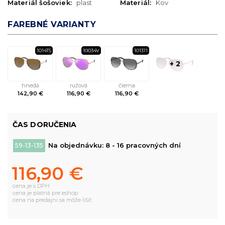
Materiál šošoviek:
plast
Materiál:
Kov
FAREBNÉ VARIANTY
1014T5
10034V
101311
+ 2
hnedá
ružová
čierna
142,90 €
116,90 €
116,90 €
ČAS DORUČENIA
Na objednávku: 8 - 16 pracovných dní
59-13-135
116,90 €
cena je s DPH
cena je platná pre eshop
cena na predajni sa môže líšiť