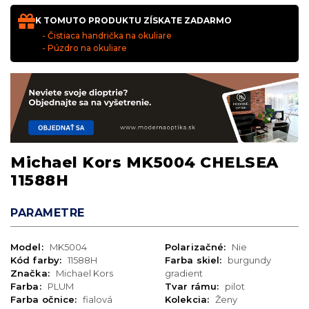
K TOMUTO PRODUKTU ZÍSKATE ZADARMO
- Čistiaca handrička na okuliare
- Púzdro na okuliare
Michael Kors MK5004 CHELSEA
11588H
PARAMETRE
Model:
MK5004
Polarizačné:
Nie
Kód farby:
11588H
Farba skiel:
burgundy
Značka:
Michael Kors
gradient
Farba:
PLUM
Tvar rámu:
pilot
Farba očnice:
fialová
Kolekcia:
Ženy