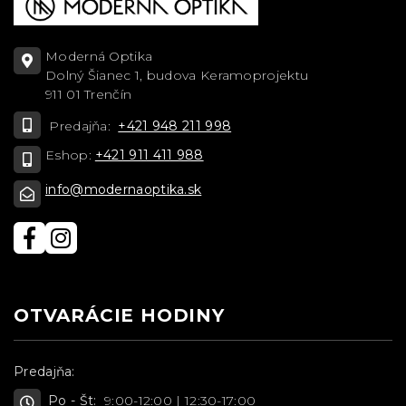
Moderná Optika
Dolný Šianec 1, budova Keramoprojektu
911 01 Trenčín
Predajňa:
+421 948 211 998
Eshop:
+421 911 411 988
info@modernaoptika.sk
OTVARÁCIE HODINY
Predajňa:
Po - Št:
9:00-12:00 | 12:30-17:00