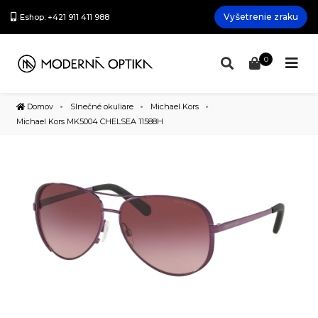
Vyšetrenie zraku
Eshop: +421 911 411 988
0
Domov
Slnečné okuliare
Michael Kors
Michael Kors MK5004 CHELSEA 11588H