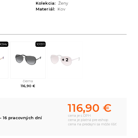
Kolekcia:
Ženy
Materiál:
Kov
0034V
101311
+ 2
čierna
116,90 €
116,90 €
cena je s DPH
- 16 pracovných dní
cena je platná pre eshop
cena na predajni sa môže líšiť