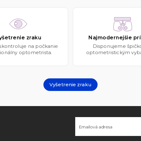
yšetrenie zraku
Najmodernejšie prí
 skontroluje na počkanie
Disponujeme špič
ionálny optometrista.
optometristickým vyb
Vyšetrenie zraku