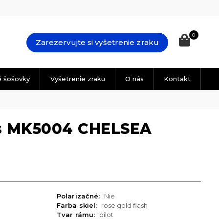
0
Zarezervujte si vyšetrenie zraku
é šošovky
Vyšetrenie zraku
O nás
Kontakt
rs MK5004 CHELSEA
Polarizačné:
Nie
Farba skiel:
rose gold flash
Tvar rámu:
pilot