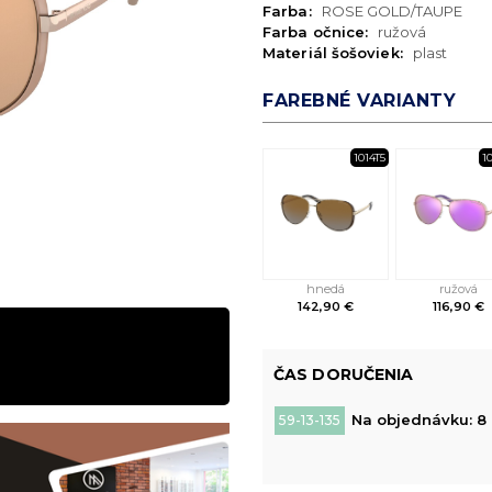
Farba:
ROSE GOLD/TAUPE
Farba očnice:
ružová
Materiál šošoviek:
plast
FAREBNÉ VARIANTY
1014T5
1
hnedá
ružová
142,90 €
116,90 €
ČAS DORUČENIA
Na objednávku: 8 
59-13-135