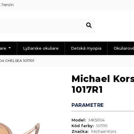
, Trenčín
iare
Lyžiarske okuliare
Detská myopia
Okuliarov
004 CHELSEA 1017R1
Michael Ko
1017R1
PARAMETRE
Model:
MK5004
Kód farby:
1017R1
Značka:
Michael Kors