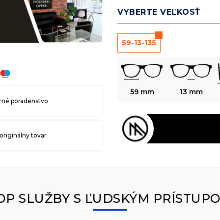
VYBERTE VEĽKOSŤ
59-13-135
59 mm
13 mm
né poradenstvo
originálny tovar
OP SLUŽBY S ĽUDSKÝM PRÍSTUP