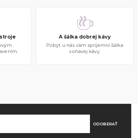
stroje
A šálka dobrej kávy
kovým
Pobyt u nás vám spríjemní šálka
avením.
voňavej kávy.
ODOBERAŤ