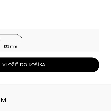
135 mm
VLOŽIŤ DO KOŠÍKA
OM