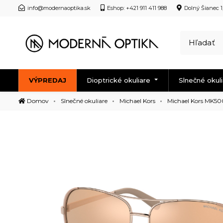
info@modernaoptika.sk
Eshop: +421 911 411 988
Dolný Šianec 1
VÝPREDAJ
Dioptrické okuliare
Slnečné okul
Domov
Slnečné okuliare
Michael Kors
Michael Kors MK5