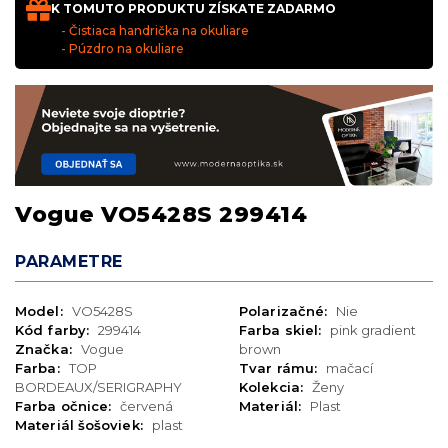
K TOMUTO PRODUKTU ZÍSKATE ZADARMO
- Čistiaca handrička na okuliare
- Púzdro na okuliare
Vogue VO5428S 299414
PARAMETRE
Model:
VO5428S
Polarizačné:
Nie
Kód farby:
299414
Farba skiel:
pink gradient
Značka:
Vogue
brown
Farba:
TOP
Tvar rámu:
mačací
BORDEAUX/SERIGRAPHY
Kolekcia:
Ženy
Farba očnice:
červená
Materiál:
Plast
Materiál šošoviek:
plast