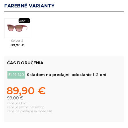
FAREBNÉ VARIANTY
299414
červená
89,90 €
ČAS DORUČENIA
Skladom na predajni, odoslanie 1-2 dni
51-19-140
89,90 €
99,00 €
cena je s DPH
cena je platná pre eshop
cena na predajni sa môže líšiť