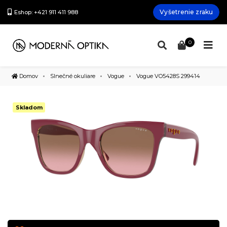
Vyšetrenie zraku
Eshop: +421 911 411 988
0
Domov
Slnečné okuliare
Vogue
Vogue VO5428S 299414
Skladom