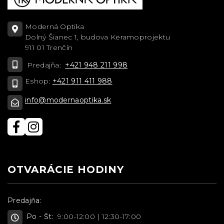
Moderná Optika
Dolný Šianec 1, budova Keramoprojektu
911 01 Trenčín
Predajňa:
+421 948 211 998
Eshop:
+421 911 411 988
info@modernaoptika.sk
OTVARÁCIE HODINY
Predajňa:
Po - Št:
9:00-12:00 | 12:30-17:00