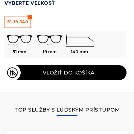
VYBERTE VEĽKOSŤ
51-19-140
51 mm
19 mm
140 mm
VLOŽIŤ DO KOŠÍKA
TOP SLUŽBY S ĽUDSKÝM PRÍSTUPOM