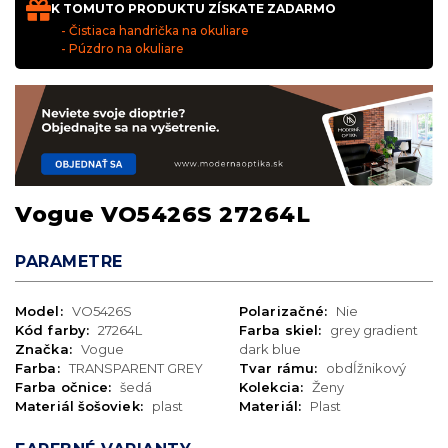
K TOMUTO PRODUKTU ZÍSKATE ZADARMO
- Čistiaca handrička na okuliare
- Púzdro na okuliare
Vogue VO5426S 27264L
PARAMETRE
Model:
VO5426S
Polarizačné:
Nie
Kód farby:
27264L
Farba skiel:
grey gradient
Značka:
Vogue
dark blue
Farba:
TRANSPARENT GREY
Tvar rámu:
obdĺžnikový
Farba očnice:
šedá
Kolekcia:
Ženy
Materiál šošoviek:
plast
Materiál:
Plast