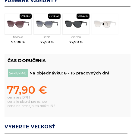
FAREBNÉ VARIANTY
276162
27264L
W44/87
+ 1
fialová
šedá
čierna
93,90 €
77,90 €
77,90 €
ČAS DORUČENIA
Na objednávku: 8 - 16 pracovných dní
54-18-140
77,90 €
cena je s DPH
cena je platná pre eshop
cena na predajni sa môže líšiť
VYBERTE VEĽKOSŤ