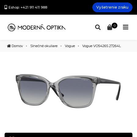
Vyšetrenie zraku
Eshop: +421 911 411 988
0
Domov
Slnečné okuliare
Vogue
Vogue VO5426S 27264L