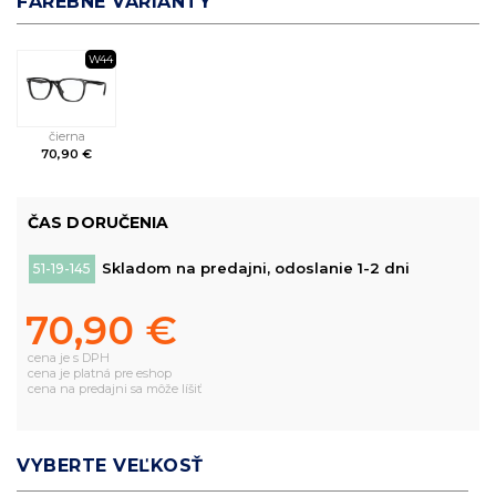
FAREBNÉ VARIANTY
W44
čierna
70,90 €
ČAS DORUČENIA
Skladom na predajni, odoslanie 1-2 dni
51-19-145
70,90 €
cena je s DPH
cena je platná pre eshop
cena na predajni sa môže líšiť
VYBERTE VEĽKOSŤ