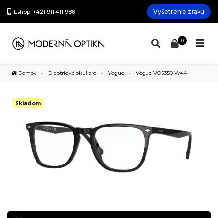
Vyšetrenie zraku
Eshop: +421 911 411 988
0
Domov
Dioptrické okuliare
Vogue
Vogue VO5350 W44
Skladom