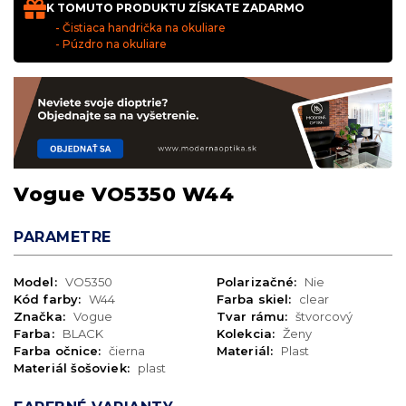
K TOMUTO PRODUKTU ZÍSKATE ZADARMO
- Čistiaca handrička na okuliare
- Púzdro na okuliare
Vogue VO5350 W44
PARAMETRE
Model:
VO5350
Polarizačné:
Nie
Kód farby:
W44
Farba skiel:
clear
Značka:
Vogue
Tvar rámu:
štvorcový
Farba:
BLACK
Kolekcia:
Ženy
Farba očnice:
čierna
Materiál:
Plast
Materiál šošoviek:
plast