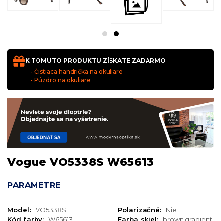
K TOMUTO PRODUKTU ZÍSKATE ZADARMO
- Čistiaca handrička na okuliare
- Púzdro na okuliare
Vogue VO5338S W65613
PARAMETRE
Model:
VO5338S
Polarizačné:
Nie
Kód farby:
W65613
Farba skiel:
brown gradient