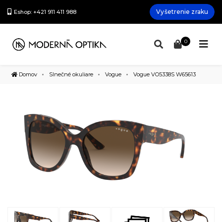
Vyšetrenie zraku
Eshop: +421 911 411 988
0
Domov
Slnečné okuliare
Vogue
Vogue VO5338S W65613