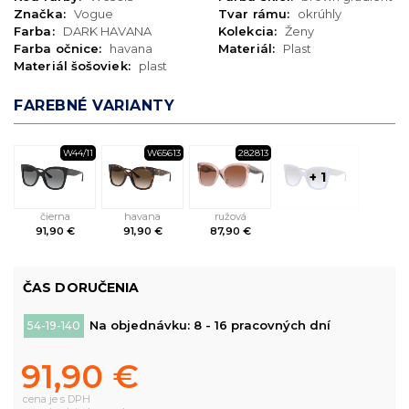
Značka:
Vogue
Tvar rámu:
okrúhly
Farba:
DARK HAVANA
Kolekcia:
Ženy
Farba očnice:
havana
Materiál:
Plast
Materiál šošoviek:
plast
FAREBNÉ VARIANTY
W44/11
W65613
282813
+ 1
čierna
havana
ružová
91,90 €
91,90 €
87,90 €
ČAS DORUČENIA
Na objednávku: 8 - 16 pracovných dní
54-19-140
91,90 €
cena je s DPH