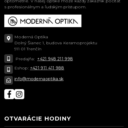
optometrie. V našej optike môže každý zákazník počítať
s profesionálnym a ľudským prístupom.
Moderná Optika
Dolný Šianec 1, budova Keramoprojektu
911 01 Trenčín
Predajňa:
+421 948 211 998
Eshop:
+421 911 411 988
info@modernaoptika.sk
OTVARÁCIE HODINY