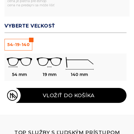
cena je platná pre eshop
cena na predajni sa môže líšiť
VYBERTE VEĽKOSŤ
54-19-140
54 mm
19 mm
140 mm
VLOŽIŤ DO KOŠÍKA
TOP SLUŽBY S ĽUDSKÝM PRÍSTUPOM