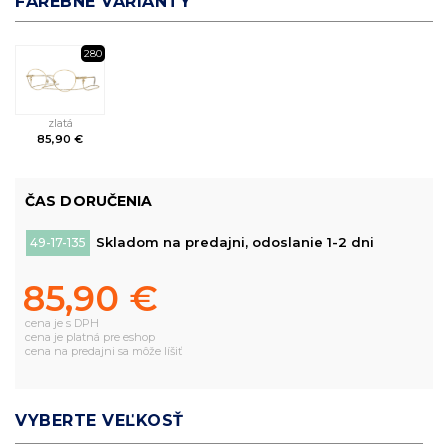
FAREBNÉ VARIANTY
280
zlatá
85,90 €
ČAS DORUČENIA
Skladom na predajni, odoslanie 1-2 dni
49-17-135
85,90 €
cena je s DPH
cena je platná pre eshop
cena na predajni sa môže líšiť
VYBERTE VEĽKOSŤ