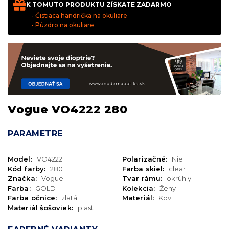
K TOMUTO PRODUKTU ZÍSKATE ZADARMO
- Čistiaca handrička na okuliare
- Púzdro na okuliare
Vogue VO4222 280
PARAMETRE
Model:
VO4222
Polarizačné:
Nie
Kód farby:
280
Farba skiel:
clear
Značka:
Vogue
Tvar rámu:
okrúhly
Farba:
GOLD
Kolekcia:
Ženy
Farba očnice:
zlatá
Materiál:
Kov
Materiál šošoviek:
plast