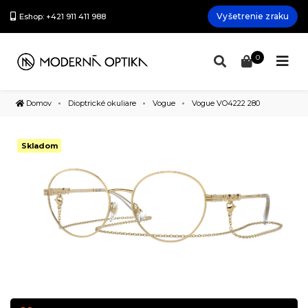
Vyšetrenie zraku
Eshop: +421 911 411 988
0
Domov
Dioptrické okuliare
Vogue
Vogue VO4222 280
Skladom