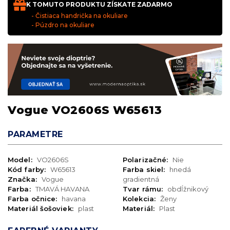
K TOMUTO PRODUKTU ZÍSKATE ZADARMO
- Čistiaca handrička na okuliare
- Púzdro na okuliare
Vogue VO2606S W65613
PARAMETRE
Model:
VO2606S
Polarizačné:
Nie
Kód farby:
W65613
Farba skiel:
hnedá
Značka:
Vogue
gradientná
Farba:
TMAVÁ HAVANA
Tvar rámu:
obdĺžnikový
Farba očnice:
havana
Kolekcia:
Ženy
Materiál šošoviek:
plast
Materiál:
Plast