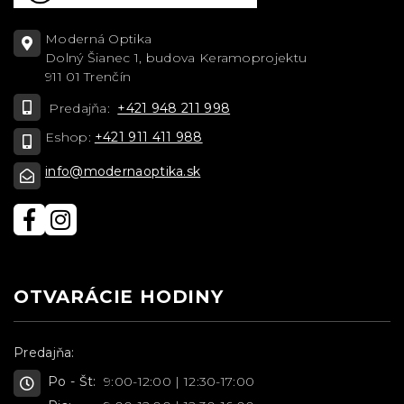
Moderná Optika
Dolný Šianec 1, budova Keramoprojektu
911 01 Trenčín
Predajňa:
+421 948 211 998
Eshop:
+421 911 411 988
info@modernaoptika.sk
OTVARÁCIE HODINY
Predajňa:
Po - Št:
9:00-12:00 | 12:30-17:00