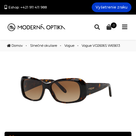
Vyšetrenie zraku
Eshop: +421 911 411 988
0
Domov
Slnečné okuliare
Vogue
Vogue VO2606S W65613