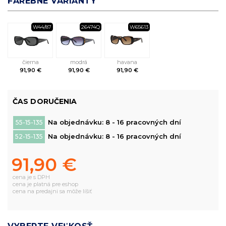
FAREBNÉ VARIANTY
W44/87
26474Q
W65613
čierna
modrá
havana
91,90 €
91,90 €
91,90 €
ČAS DORUČENIA
Na objednávku: 8 - 16 pracovných dní
55-15-135
Na objednávku: 8 - 16 pracovných dní
52-15-135
91,90 €
cena je s DPH
cena je platná pre eshop
cena na predajni sa môže líšiť