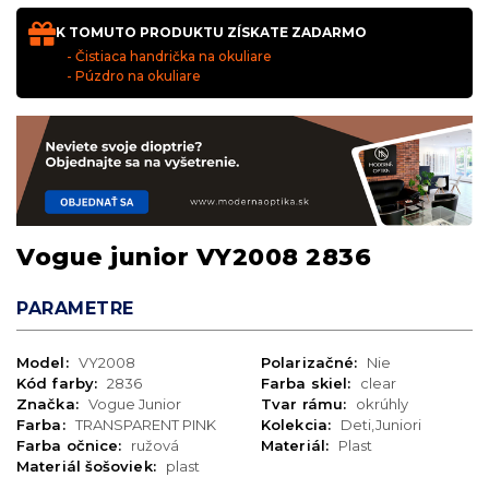
K TOMUTO PRODUKTU ZÍSKATE ZADARMO
- Čistiaca handrička na okuliare
- Púzdro na okuliare
Vogue junior VY2008 2836
PARAMETRE
Model:
VY2008
Polarizačné:
Nie
Kód farby:
2836
Farba skiel:
clear
Značka:
Vogue Junior
Tvar rámu:
okrúhly
Farba:
TRANSPARENT PINK
Kolekcia:
Deti,Juniori
Farba očnice:
ružová
Materiál:
Plast
Materiál šošoviek:
plast