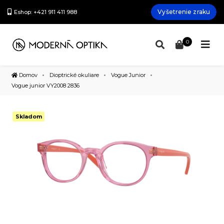
Vyšetrenie zraku
Eshop: +421 911 411 988
0
Domov
Dioptrické okuliare
Vogue Junior
Vogue junior VY2008 2836
Skladom