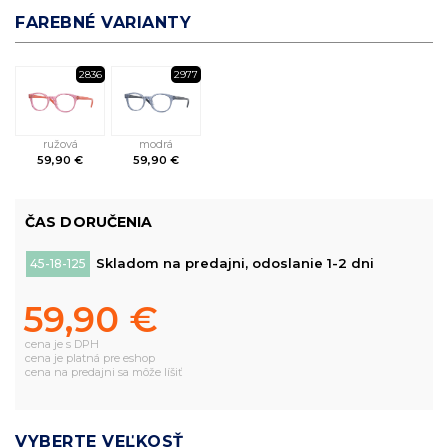
FAREBNÉ VARIANTY
2836
2977
ružová
modrá
59,90 €
59,90 €
ČAS DORUČENIA
Skladom na predajni, odoslanie 1-2 dni
45-18-125
59,90 €
cena je s DPH
cena je platná pre eshop
cena na predajni sa môže líšiť
VYBERTE VEĽKOSŤ