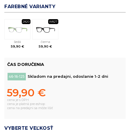
FAREBNÉ VARIANTY
2820
W827
šedá
čierna
59,90 €
59,90 €
ČAS DORUČENIA
Skladom na predajni, odoslanie 1-2 dni
46-16-125
59,90 €
cena je s DPH
cena je platná pre eshop
cena na predajni sa môže líšiť
VYBERTE VEĽKOSŤ