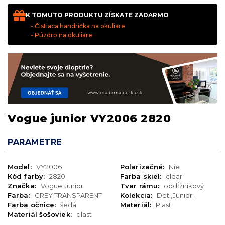
K TOMUTO PRODUKTU ZÍSKATE ZADARMO
- Čistiaca handrička na okuliare
- Púzdro na okuliare
Vogue junior VY2006 2820
PARAMETRE
Model:
VY2006
Polarizačné:
Nie
Kód farby:
2820
Farba skiel:
clear
Značka:
Vogue Junior
Tvar rámu:
obdĺžnikový
Farba:
GREY TRANSPARENT
Kolekcia:
Deti,Juniori
Farba očnice:
šedá
Materiál:
Plast
Materiál šošoviek:
plast