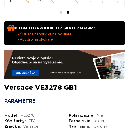
K TOMUTO PRODUKTU ZÍSKATE ZADARMO
- Čistiaca handrička na okuliare
- Púzdro na okuliare
Versace VE3278 GB1
PARAMETRE
Model:
VE3278
Polarizačné:
Nie
Kód farby:
GB1
Farba skiel:
clear
Značka:
Versace
Tvar rámu:
okrúhly