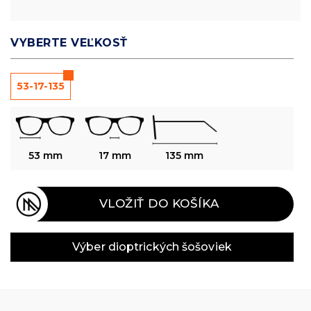
VYBERTE VEĽKOSŤ
53-17-135
53 mm
17 mm
135 mm
VLOŽIŤ DO KOŠÍKA
Výber dioptrických šošoviek