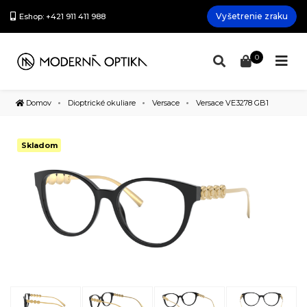
Vyšetrenie zraku
Eshop: +421 911 411 988
0
Domov
Dioptrické okuliare
Versace
Versace VE3278 GB1
Skladom