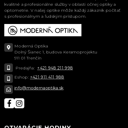
kvalitné a profesionálne služby v oblasti očnej optiky a
optometrie. V našej optike môže každý zákazník počítať
s profesionálnym a ľudským prístupom.
Moderná Optika
Dolný Šianec 1, budova Keramoprojektu
911 01 Trenčín
Predajňa:
+421 948 211 998
Eshop:
+421 911 411 988
info@modernaoptika.sk
OTVARÁCIE HODINY