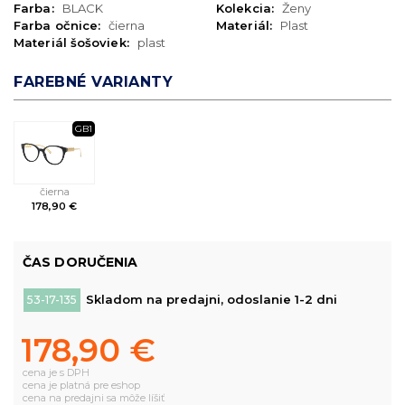
Farba:
BLACK
Kolekcia:
Ženy
Farba očnice:
čierna
Materiál:
Plast
Materiál šošoviek:
plast
FAREBNÉ VARIANTY
GB1
čierna
178,90 €
ČAS DORUČENIA
Skladom na predajni, odoslanie 1-2 dni
53-17-135
178,90 €
cena je s DPH
cena je platná pre eshop
cena na predajni sa môže líšiť