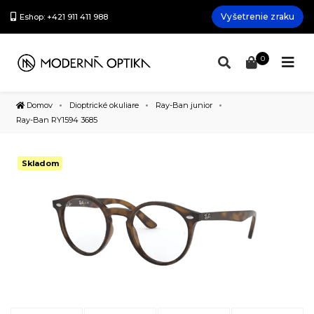
Vyšetrenie zraku
Eshop: +421 911 411 988
0
Domov
Dioptrické okuliare
Ray-Ban junior
Ray-Ban RY1594 3685
Skladom