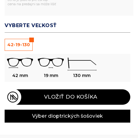
cena na predajni sa môže líšiť
VYBERTE VEĽKOSŤ
42-19-130
42 mm
19 mm
130 mm
VLOŽIŤ DO KOŠÍKA
Výber dioptrických šošoviek