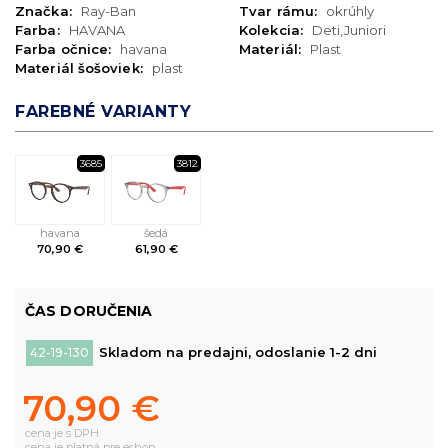
Značka:
Ray-Ban
Tvar rámu:
okrúhly
Farba:
HAVANA
Kolekcia:
Deti,Juniori
Farba očnice:
havana
Materiál:
Plast
Materiál šošoviek:
plast
FAREBNÉ VARIANTY
3685
3812
havana
šedá
70,90 €
61,90 €
ČAS DORUČENIA
Skladom na predajni, odoslanie 1-2 dni
42-19-130
70,90 €
cena je s DPH
cena je platná pre eshop