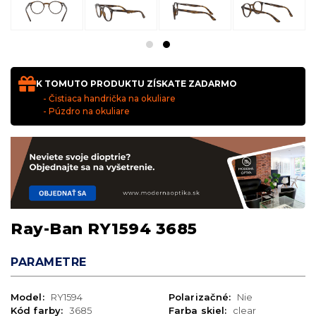
K TOMUTO PRODUKTU ZÍSKATE ZADARMO
- Čistiaca handrička na okuliare
- Púzdro na okuliare
Ray-Ban RY1594 3685
PARAMETRE
Model:
RY1594
Polarizačné:
Nie
Kód farby:
3685
Farba skiel:
clear