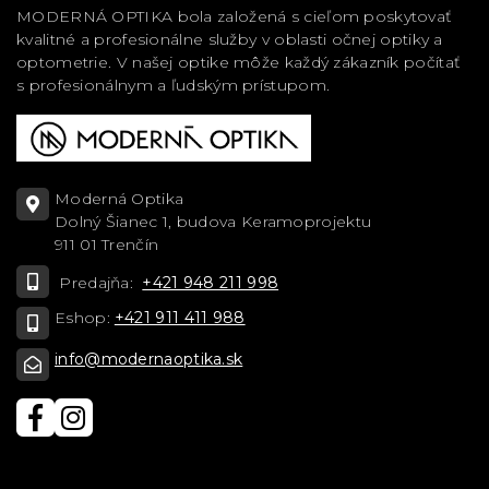
MODERNÁ OPTIKA bola založená s cieľom poskytovať
kvalitné a profesionálne služby v oblasti očnej optiky a
optometrie. V našej optike môže každý zákazník počítať
s profesionálnym a ľudským prístupom.
Moderná Optika
Dolný Šianec 1, budova Keramoprojektu
911 01 Trenčín
Predajňa:
+421 948 211 998
Eshop:
+421 911 411 988
info@modernaoptika.sk