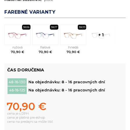
FAREBNÉ VARIANTY
3806
3807
3809
+ 1
ružová
fialová
hnedá
70,90 €
70,90 €
70,90 €
ČAS DORUČENIA
Na objednávku: 8 - 16 pracovných dní
48-16-130
Na objednávku: 8 - 16 pracovných dní
46-16-125
70,90 €
cena je s DPH
cena je platná pre eshop
cena na predajni sa môže líšiť