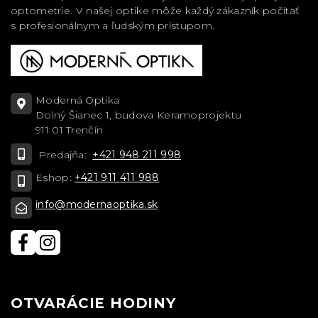
optometrie. V našej optike môže každý zákazník počítať
s profesionálnym a ľudským prístupom.
Moderná Optika
Dolný Šianec 1, budova Keramoprojektu
911 01 Trenčín
Predajňa:
+421 948 211 998
Eshop:
+421 911 411 988
info@modernaoptika.sk
OTVARÁCIE HODINY