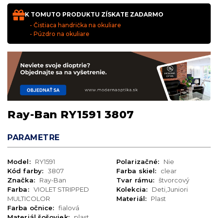
K TOMUTO PRODUKTU ZÍSKATE ZADARMO
- Čistiaca handrička na okuliare
- Púzdro na okuliare
Ray-Ban RY1591 3807
PARAMETRE
Model:
RY1591
Polarizačné:
Nie
Kód farby:
3807
Farba skiel:
clear
Značka:
Ray-Ban
Tvar rámu:
štvorcový
Farba:
VIOLET STRIPPED
Kolekcia:
Deti,Juniori
MULTICOLOR
Materiál:
Plast
Farba očnice:
fialová
Materiál šošoviek:
plast