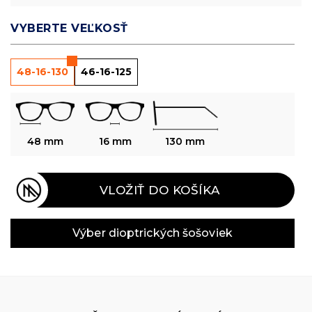
VYBERTE VEĽKOSŤ
48-16-130
46-16-125
48 mm
16 mm
130 mm
VLOŽIŤ DO KOŠÍKA
Výber dioptrických šošoviek