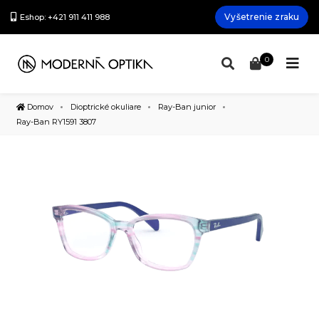
Vyšetrenie zraku
Eshop: +421 911 411 988
0
Domov
Dioptrické okuliare
Ray-Ban junior
Ray-Ban RY1591 3807