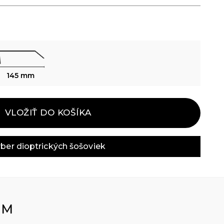
145 mm
VLOŽIŤ DO KOŠÍKA
ber dioptrických šošoviek
OM