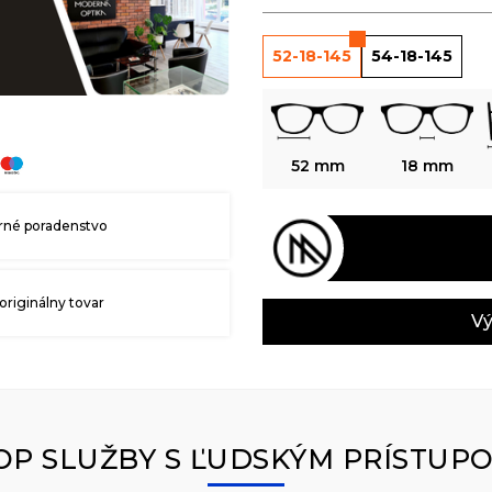
52-18-145
54-18-145
52 mm
18 mm
né poradenstvo
originálny tovar
Vý
OP SLUŽBY S ĽUDSKÝM PRÍSTUP