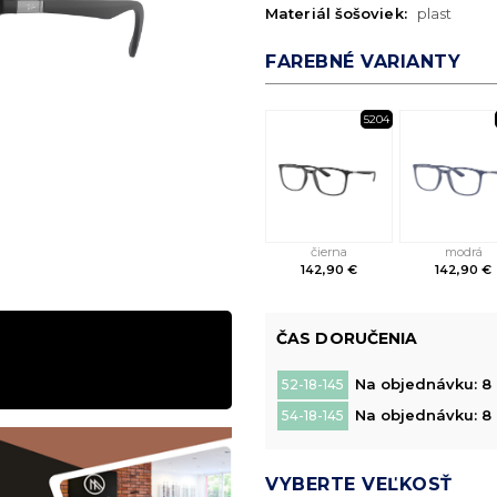
Materiál šošoviek:
plast
FAREBNÉ VARIANTY
5204
čierna
modrá
142,90 €
142,90 €
ČAS DORUČENIA
Na objednávku: 8 
52-18-145
Na objednávku: 8 
54-18-145
VYBERTE VEĽKOSŤ