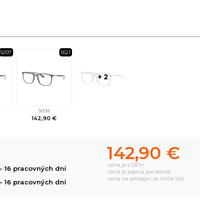
5207
5521
+ 2
šedá
142,90 €
142,90 €
cena je s DPH
- 16 pracovných dní
cena je platná pre eshop
cena na predajni sa môže líšiť
- 16 pracovných dní