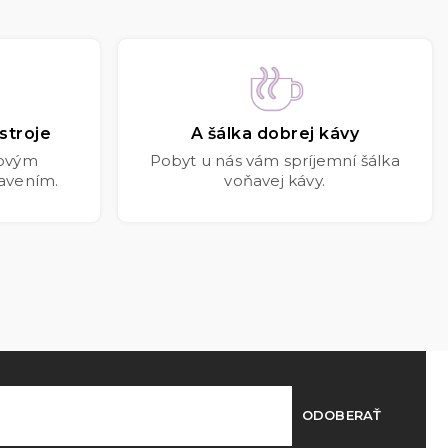
stroje
A šálka dobrej kávy
kovým
Pobyt u nás vám spríjemní šálka
avením.
voňavej kávy.
ODOBERAŤ