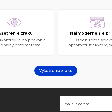
yšetrenie zraku
Najmodernejšie prí
 skontroluje na počkanie
Disponujeme špič
ionálny optometrista.
optometristickým vyb
Vyšetrenie zraku