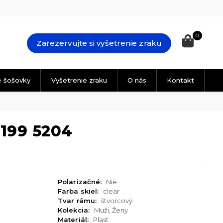
0
Zarezervujte si vyšetrenie zraku
é šošovky
Vyšetrenie zraku
O nás
Kontakt
199 5204
Polarizačné:
Nie
Farba skiel:
clear
Tvar rámu:
štvorcový
Kolekcia:
Muži, Ženy
Materiál:
Plast