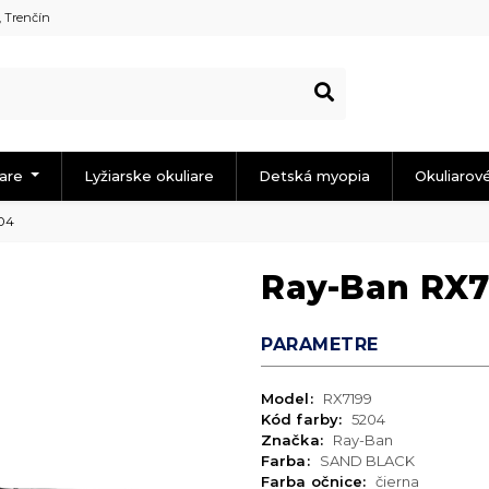
, Trenčín
iare
Lyžiarske okuliare
Detská myopia
Okuliarov
04
Ray-Ban RX7
PARAMETRE
Model:
RX7199
Kód farby:
5204
Značka:
Ray-Ban
Farba:
SAND BLACK
Farba očnice:
čierna