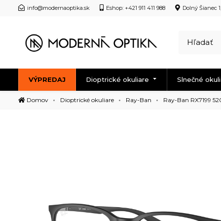
info@modernaoptika.sk
Eshop: +421 911 411 988
Dolný Šianec 1
VÝPREDAJ
Dioptrické okuliare
Slnečné okul
Domov
Dioptrické okuliare
Ray-Ban
Ray-Ban RX7199 52