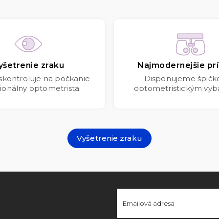
yšetrenie zraku
Najmodernejšie prí
 skontroluje na počkanie
Disponujeme špič
ionálny optometrista.
optometristickým vyb
Vyšetrenie zraku