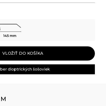
145 mm
VLOŽIŤ DO KOŠÍKA
ber dioptrických šošoviek
OM