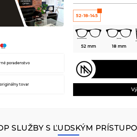
52-18-145
52 mm
18 mm
né poradenstvo
originálny tovar
Vý
OP SLUŽBY S ĽUDSKÝM PRÍSTUP