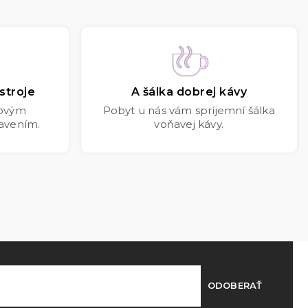
stroje
A šálka dobrej kávy
kovým
Pobyt u nás vám spríjemní šálka
avením.
voňavej kávy.
ODOBERAŤ