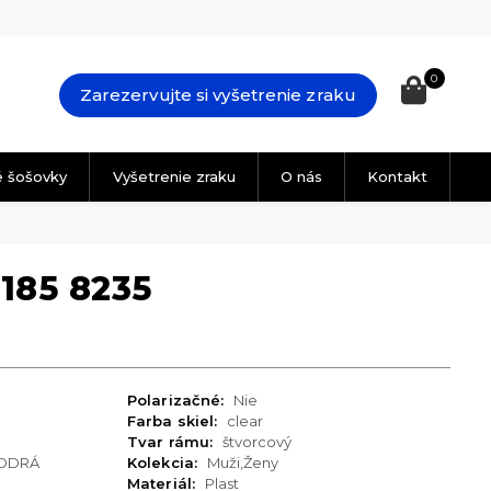
0
Zarezervujte si vyšetrenie zraku
é šošovky
Vyšetrenie zraku
O nás
Kontakt
185 8235
Polarizačné:
Nie
Farba skiel:
clear
Tvar rámu:
štvorcový
ODRÁ
Kolekcia:
Muži,Ženy
Materiál:
Plast