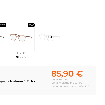
2012
5940
+ 3
hnedá
91,90 €
85,90 €
cena je s DPH
ni, odoslanie 1-2 dni
cena je platná pre eshop
cena na predajni sa môže líšiť