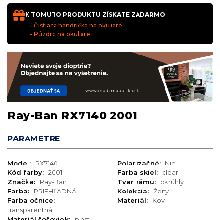
K TOMUTO PRODUKTU ZÍSKATE ZADARMO
- Čistiaca handrička na okuliare
- Púzdro na okuliare
Ray-Ban RX7140 2001
PARAMETRE
Model:
RX7140
Polarizačné:
Nie
Kód farby:
2001
Farba skiel:
clear
Značka:
Ray-Ban
Tvar rámu:
okrúhly
Farba:
PRIEHĽADNÁ
Kolekcia:
Ženy
Farba očnice:
Materiál:
Kov
transparentná
Materiál šošoviek:
plast