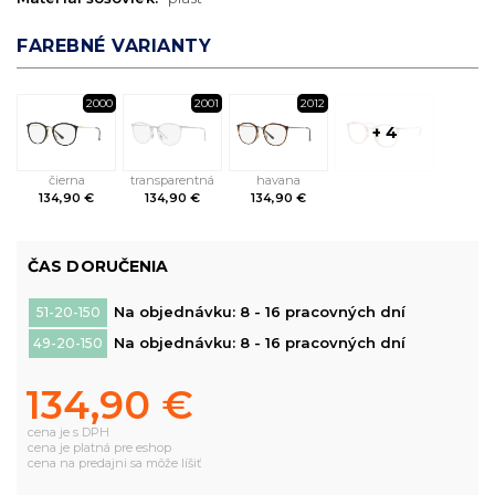
FAREBNÉ VARIANTY
2000
2001
2012
+ 4
čierna
transparentná
havana
134,90 €
134,90 €
134,90 €
ČAS DORUČENIA
Na objednávku: 8 - 16 pracovných dní
51-20-150
Na objednávku: 8 - 16 pracovných dní
49-20-150
134,90 €
cena je s DPH
cena je platná pre eshop
cena na predajni sa môže líšiť