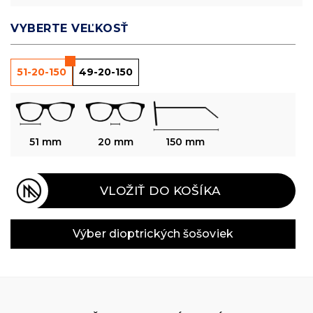
VYBERTE VEĽKOSŤ
51-20-150
49-20-150
51 mm
20 mm
150 mm
VLOŽIŤ DO KOŠÍKA
Výber dioptrických šošoviek