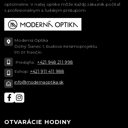
optometrie. V našej optike môže každý zákazník počítať
s profesionálnym a ľudským prístupom.
Moderná Optika
Dolný Šianec 1, budova Keramoprojektu
911 01 Trenčín
Predajňa:
+421 948 211 998
Eshop:
+421 911 411 988
info@modernaoptika.sk
OTVARÁCIE HODINY