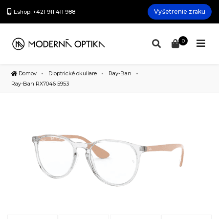
Vyšetrenie zraku
Eshop: +421 911 411 988
0
Domov
Dioptrické okuliare
Ray-Ban
Ray-Ban RX7046 5953