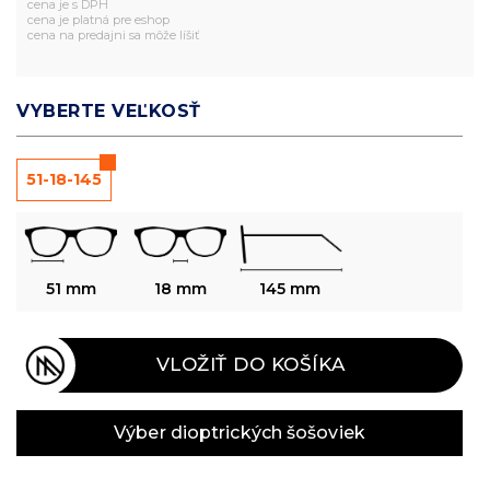
cena je s DPH
cena je platná pre eshop
cena na predajni sa môže líšiť
VYBERTE VEĽKOSŤ
51-18-145
51 mm
18 mm
145 mm
VLOŽIŤ DO KOŠÍKA
Výber dioptrických šošoviek