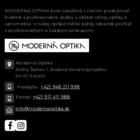
MODERNÁ OPTIKA bola založená s cieľom poskytovať
kvalitné a profesionálne služby v oblasti očnej optiky a
optometrie. V našej optike môže každý zákazník počítať
s profesionálnym a ľudským prístupom.
Moderná Optika
Dolný Šianec 1, budova Keramoprojektu
911 01 Trenčín
Predajňa:
+421 948 211 998
Eshop:
+421 911 411 988
info@modernaoptika.sk