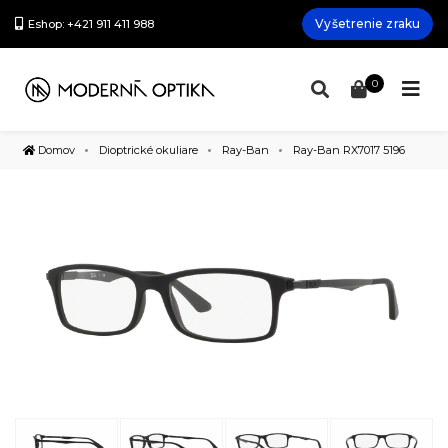
Vyšetrenie zraku
Eshop: +421 911 411 988
0
Domov
Dioptrické okuliare
Ray-Ban
Ray-Ban RX7017 5196