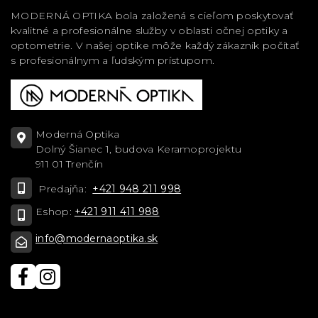
MODERNÁ OPTIKA bola založená s cieľom poskytovať
kvalitné a profesionálne služby v oblasti očnej optiky a
optometrie. V našej optike môže každý zákazník počítať
s profesionálnym a ľudským prístupom.
Moderná Optika
Dolný Šianec 1, budova Keramoprojektu
911 01 Trenčín
Predajňa:
+421 948 211 998
Eshop:
+421 911 411 988
info@modernaoptika.sk