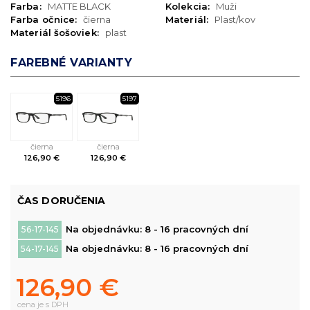
Farba:
MATTE BLACK
Kolekcia:
Muži
Farba očnice:
čierna
Materiál:
Plast/kov
Materiál šošoviek:
plast
FAREBNÉ VARIANTY
5196
5197
čierna
čierna
126,90 €
126,90 €
ČAS DORUČENIA
Na objednávku: 8 - 16 pracovných dní
56-17-145
Na objednávku: 8 - 16 pracovných dní
54-17-145
126,90 €
cena je s DPH