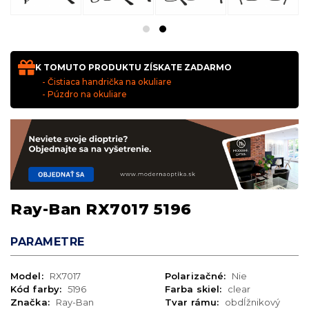
K TOMUTO PRODUKTU ZÍSKATE ZADARMO
- Čistiaca handrička na okuliare
- Púzdro na okuliare
Ray-Ban RX7017 5196
PARAMETRE
Model:
RX7017
Polarizačné:
Nie
Kód farby:
5196
Farba skiel:
clear
Značka:
Ray-Ban
Tvar rámu:
obdĺžnikový