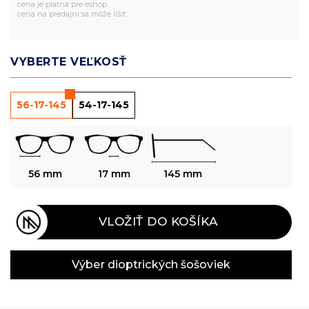
cena je platná pre eshop
cena na predajni sa môže líšiť
VYBERTE VEĽKOSŤ
56-17-145
54-17-145
56 mm
17 mm
145 mm
VLOŽIŤ DO KOŠÍKA
Výber dioptrických šošoviek