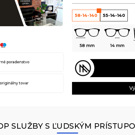
58-14-140
55-14-140
58 mm
14 mm
né poradenstvo
originálny tovar
Vý
OP SLUŽBY S ĽUDSKÝM PRÍSTUP