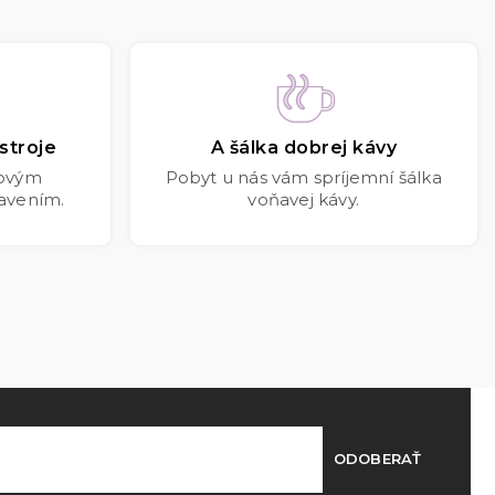
stroje
A šálka dobrej kávy
kovým
Pobyt u nás vám spríjemní šálka
avením.
voňavej kávy.
ODOBERAŤ