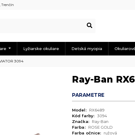
, Trenčín
iare
Lyžiarske okuliare
Detská myopia
Okuliarov
VIATOR 3094
Ray-Ban RX
PARAMETRE
Model:
RX6489
Kód farby:
3094
Značka:
Ray-Ban
Farba:
ROSE GOLD
Farba očnice:
ružová