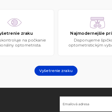
yšetrenie zraku
Najmodernejšie prí
 skontroluje na počkanie
Disponujeme špič
ionálny optometrista.
optometristickým vyb
Vyšetrenie zraku