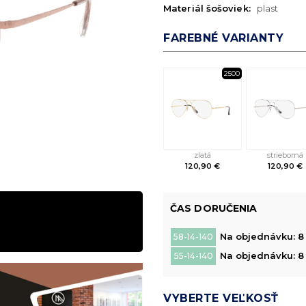
Materiál šošoviek:
plast
FAREBNÉ VARIANTY
2500
zlatá
strieborná
120,90 €
120,90 €
ČAS DORUČENIA
Na objednávku: 8 
58-14-140
Na objednávku: 8 
55-14-140
VYBERTE VEĽKOSŤ