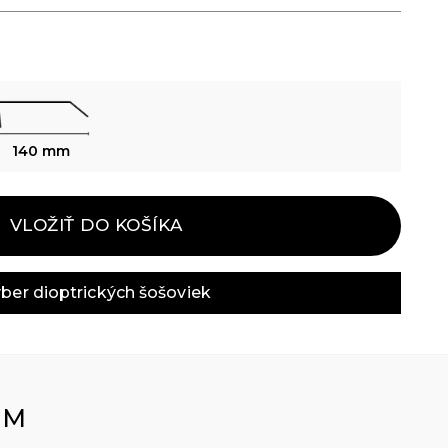
140 mm
VLOŽIŤ DO KOŠÍKA
ber dioptrických šošoviek
OM