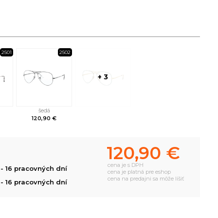
2501
2502
+ 3
šedá
120,90 €
120,90 €
cena je s DPH
- 16 pracovných dní
cena je platná pre eshop
cena na predajni sa môže líšiť
- 16 pracovných dní