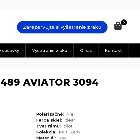
0
Zarezervujte si vyšetrenie zraku
é šošovky
Vyšetrenie zraku
O nás
Kontakt
6489 AVIATOR 3094
Polarizačné:
Nie
Farba skiel:
clear
Tvar rámu:
pilot
Kolekcia:
Muži, Ženy
Materiál:
Kov