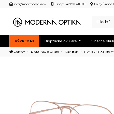
info@modernaoptika.sk
Eshop: +421 911 411 988
Dolný Šianec 1
VÝPREDAJ
Dioptrické okuliare
Slnečné okul
Domov
Dioptrické okuliare
Ray-Ban
Ray-Ban RX6489 A