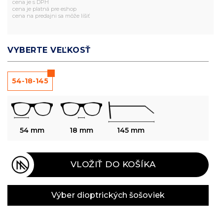
cena je s DPH
cena je platná pre eshop
cena na predajni sa môže líšiť
VYBERTE VEĽKOSŤ
54-18-145
54 mm
18 mm
145 mm
VLOŽIŤ DO KOŠÍKA
Výber dioptrických šošoviek