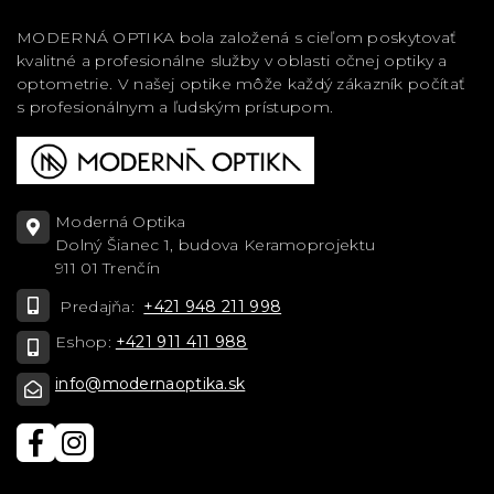
MODERNÁ OPTIKA bola založená s cieľom poskytovať
kvalitné a profesionálne služby v oblasti očnej optiky a
optometrie. V našej optike môže každý zákazník počítať
s profesionálnym a ľudským prístupom.
Moderná Optika
Dolný Šianec 1, budova Keramoprojektu
911 01 Trenčín
Predajňa:
+421 948 211 998
Eshop:
+421 911 411 988
info@modernaoptika.sk