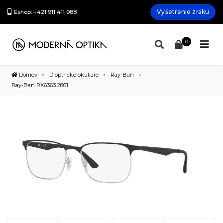
Vyšetrenie zraku
Eshop: +421 911 411 988
0
Domov
Dioptrické okuliare
Ray-Ban
Ray-Ban RX6363 2861