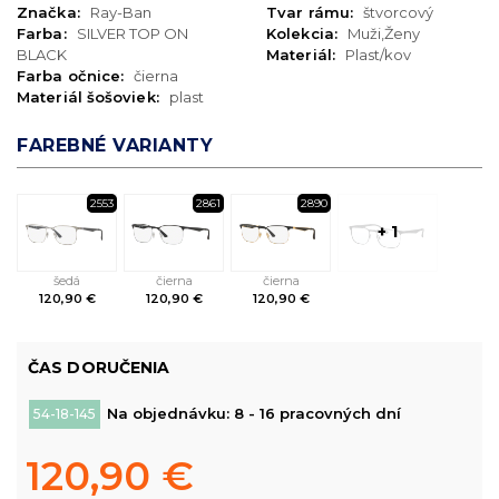
Značka:
Ray-Ban
Tvar rámu:
štvorcový
Farba:
SILVER TOP ON
Kolekcia:
Muži,Ženy
BLACK
Materiál:
Plast/kov
Farba očnice:
čierna
Materiál šošoviek:
plast
FAREBNÉ VARIANTY
2553
2861
2890
+ 1
šedá
čierna
čierna
120,90 €
120,90 €
120,90 €
ČAS DORUČENIA
Na objednávku: 8 - 16 pracovných dní
54-18-145
120,90 €