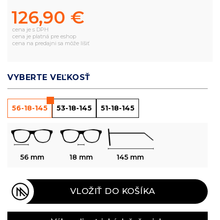
126,90 €
cena je s DPH
cena je platná pre eshop
cena na predajni sa môže líšiť
VYBERTE VEĽKOSŤ
56-18-145
53-18-145
51-18-145
56 mm
18 mm
145 mm
VLOŽIŤ DO KOŠÍKA