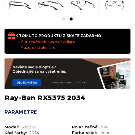
K TOMUTO PRODUKTU ZÍSKATE ZADARMO
- Čistiaca handrička na okuliare
- Púzdro na okuliare
Ray-Ban RX5375 2034
PARAMETRE
Model:
RX5375
Polarizačné:
Nie
Kód farby:
2034
Farba skiel:
clear