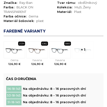
Značka:
Ray-Ban
Tvar rámu:
obdĺžnikový
Farba:
BLACK ON
Kolekcia:
Muži, Ženy
TRANSPARENT
Materiál:
Plast
Farba očnice:
čierna
Materiál šošoviek:
plast
FAREBNÉ VARIANTY
2034
5082
5883
+ 1
čierna
havana
havana
126,90 €
126,90 €
126,90 €
ČAS DORUČENIA
Na objednávku: 8 - 16 pracovných dní
56-18-145
Na objednávku: 8 - 16 pracovných dní
53-18-145
Na objednávku: 8 - 16 pracovných dní
51-18-145