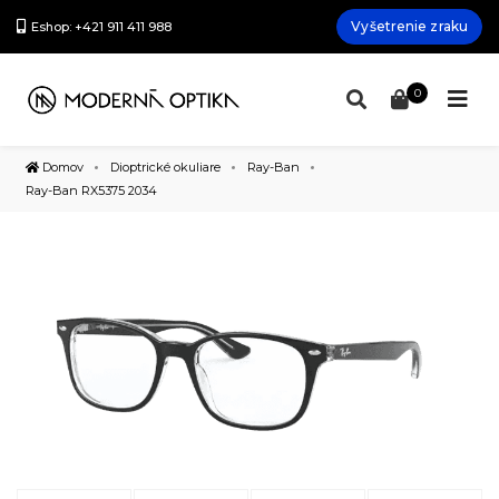
Vyšetrenie zraku
Eshop: +421 911 411 988
0
Domov
Dioptrické okuliare
Ray-Ban
Ray-Ban RX5375 2034