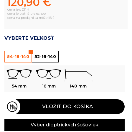
120,90 €
cena je s DPH
cena je platná pre eshop
cena na predajni sa môže líšiť
VYBERTE VEĽKOSŤ
54-16-140
52-16-140
54 mm
16 mm
140 mm
VLOŽIŤ DO KOŠÍKA
Výber dioptrických šošoviek