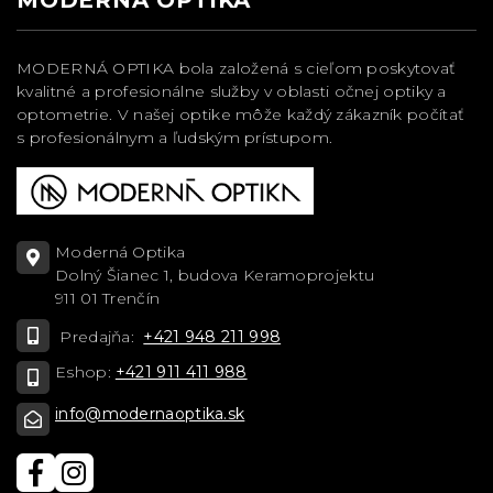
MODERNÁ OPTIKA bola založená s cieľom poskytovať
kvalitné a profesionálne služby v oblasti očnej optiky a
optometrie. V našej optike môže každý zákazník počítať
s profesionálnym a ľudským prístupom.
Moderná Optika
Dolný Šianec 1, budova Keramoprojektu
911 01 Trenčín
Predajňa:
+421 948 211 998
Eshop:
+421 911 411 988
info@modernaoptika.sk