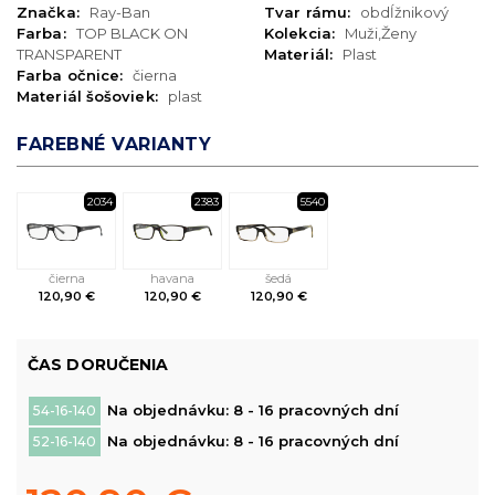
Značka:
Ray-Ban
Tvar rámu:
obdĺžnikový
Farba:
TOP BLACK ON
Kolekcia:
Muži,Ženy
TRANSPARENT
Materiál:
Plast
Farba očnice:
čierna
Materiál šošoviek:
plast
FAREBNÉ VARIANTY
2034
2383
5540
čierna
havana
šedá
120,90 €
120,90 €
120,90 €
ČAS DORUČENIA
Na objednávku: 8 - 16 pracovných dní
54-16-140
Na objednávku: 8 - 16 pracovných dní
52-16-140