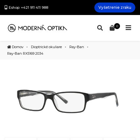
Vyšetrenie zraku
Eshop: +421 911 411 988
0
Domov
Dioptrické okuliare
Ray-Ban
Ray-Ban RX5169 2034