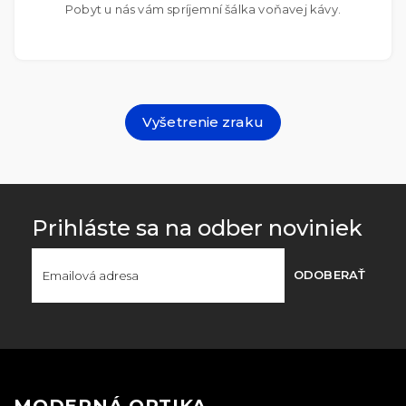
Pobyt u nás vám spríjemní šálka voňavej kávy.
Vyšetrenie zraku
Prihláste sa na odber noviniek
ODOBERAŤ
MODERNÁ OPTIKA