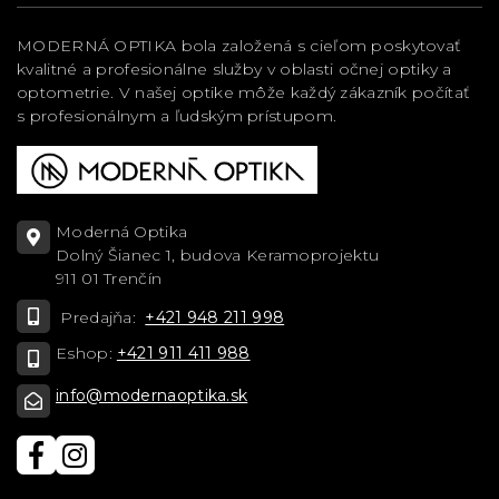
MODERNÁ OPTIKA bola založená s cieľom poskytovať
kvalitné a profesionálne služby v oblasti očnej optiky a
optometrie. V našej optike môže každý zákazník počítať
s profesionálnym a ľudským prístupom.
Moderná Optika
Dolný Šianec 1, budova Keramoprojektu
911 01 Trenčín
Predajňa:
+421 948 211 998
Eshop:
+421 911 411 988
info@modernaoptika.sk