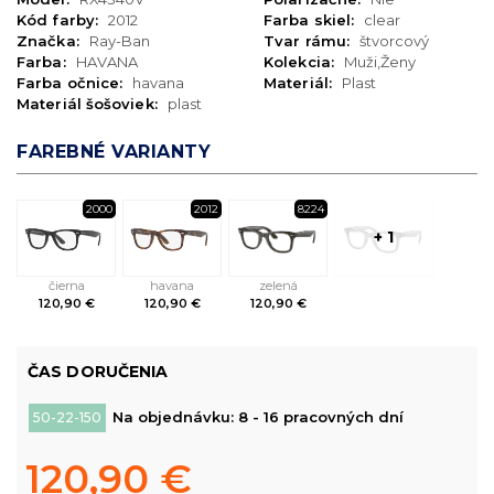
Kód farby:
2012
Farba skiel:
clear
Značka:
Ray-Ban
Tvar rámu:
štvorcový
Farba:
HAVANA
Kolekcia:
Muži,Ženy
Farba očnice:
havana
Materiál:
Plast
Materiál šošoviek:
plast
FAREBNÉ VARIANTY
2000
2012
8224
+ 1
čierna
havana
zelená
120,90 €
120,90 €
120,90 €
ČAS DORUČENIA
Na objednávku: 8 - 16 pracovných dní
50-22-150
120,90 €