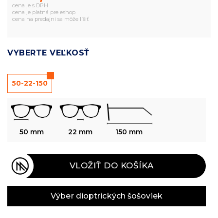
cena je s DPH
cena je platná pre eshop
cena na predajni sa môže líšiť
VYBERTE VEĽKOSŤ
50-22-150
50 mm
22 mm
150 mm
VLOŽIŤ DO KOŠÍKA
Výber dioptrických šošoviek