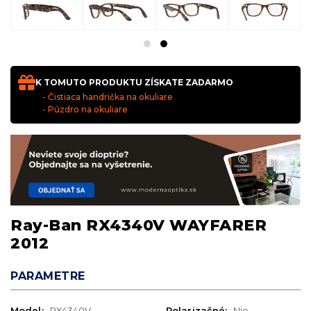
K TOMUTO PRODUKTU ZÍSKATE ZADARMO
- Čistiaca handrička na okuliare
- Púzdro na okuliare
Ray-Ban RX4340V WAYFARER
2012
PARAMETRE
Model:
RX4340V
Polarizačné:
Nie