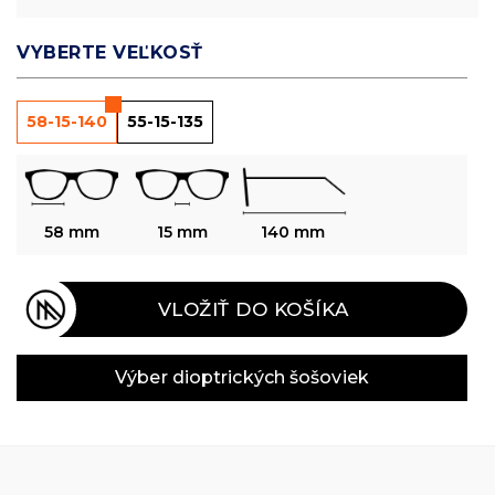
VYBERTE VEĽKOSŤ
58-15-140
55-15-135
58 mm
15 mm
140 mm
VLOŽIŤ DO KOŠÍKA
Výber dioptrických šošoviek