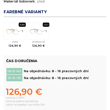
Materiál šošoviek:
plast
FAREBNÉ VARIANTY
3086
2501
zlatá
strieborná
126,90 €
126,90 €
ČAS DORUČENIA
Na objednávku: 8 - 16 pracovných dní
58-15-140
Na objednávku: 8 - 16 pracovných dní
55-15-135
126,90 €
cena je s DPH
cena je platná pre eshop
cena na predajni sa môže líšiť