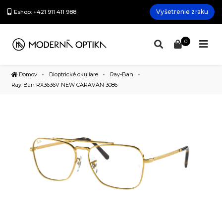
Vyšetrenie zraku
Eshop: +421 911 411 988
0
Domov
Dioptrické okuliare
Ray-Ban
Ray-Ban RX3636V NEW CARAVAN 3086