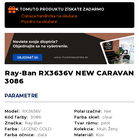
K TOMUTO PRODUKTU ZÍSKATE ZADARMO
- Čistiaca handrička na okuliare
- Púzdro na okuliare
Ray-Ban RX3636V NEW CARAVAN
3086
PARAMETRE
Model:
RX3636V
Polarizačné:
Nie
Kód farby:
3086
Farba skiel:
clear
Značka:
Ray-Ban
Tvar rámu:
pilot
Farba:
LEGEND GOLD
Kolekcia:
Muži, Ženy
Farba očnice:
zlatá
Materiál:
Kov