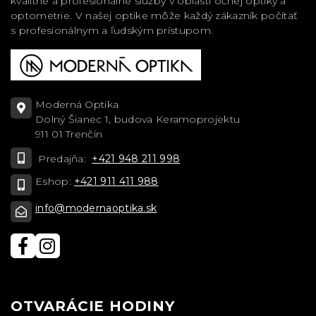
kvalitné a profesionálne služby v oblasti očnej optiky a
optometrie. V našej optike môže každý zákazník počítať
s profesionálnym a ľudským prístupom.
Moderná Optika
Dolný Šianec 1, budova Keramoprojektu
911 01 Trenčín
Predajňa:
+421 948 211 998
Eshop:
+421 911 411 988
info@modernaoptika.sk
OTVARÁCIE HODINY