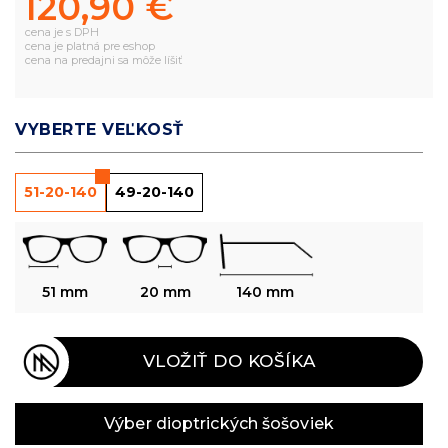
120,90 €
cena je s DPH
cena je platná pre eshop
cena na predajni sa môže líšiť
VYBERTE VEĽKOSŤ
51-20-140
49-20-140
51 mm
20 mm
140 mm
VLOŽIŤ DO KOŠÍKA
Výber dioptrických šošoviek