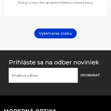
Pobyt u nás vám spríjemní šálka voňavej kávy.
Vyšetrenie zraku
Prihláste sa na odber noviniek
ODOBERAŤ
MODERNÁ OPTIKA