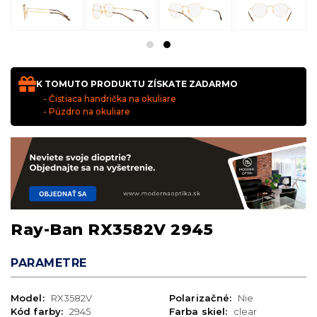
K TOMUTO PRODUKTU ZÍSKATE ZADARMO
- Čistiaca handrička na okuliare
- Púzdro na okuliare
Ray-Ban RX3582V 2945
PARAMETRE
Model:
RX3582V
Polarizačné:
Nie
Kód farby:
2945
Farba skiel:
clear