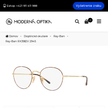
Vyšetrenie zraku
Eshop: +421 911 411 988
0
Domov
Dioptrické okuliare
Ray-Ban
Ray-Ban RX3582V 2945