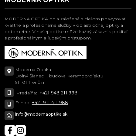
MODERNÁ OPTIKA bola založená s cieľom poskytovať
kvalitné a profesionálne služby v oblasti očnej optiky a
optometrie. V našej optike môže každý zákazník počítať
s profesionálnym a ľudským prístupom.
Moderná Optika
Dolný Šianec 1, budova Keramoprojektu
911 01 Trenčín
Predajňa:
+421 948 211 998
Eshop:
+421 911 411 988
info@modernaoptika.sk