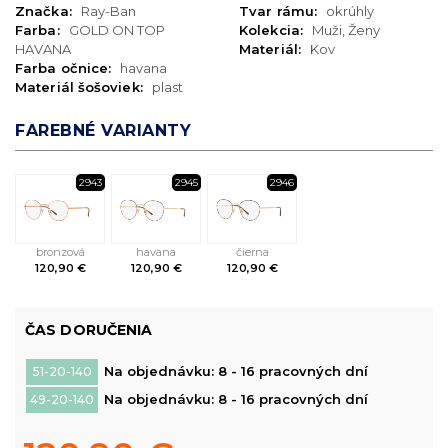
Značka:
Ray-Ban
Tvar rámu:
okrúhly
Farba:
GOLD ON TOP
Kolekcia:
Muži, Ženy
HAVANA
Materiál:
Kov
Farba očnice:
havana
Materiál šošoviek:
plast
FAREBNÉ VARIANTY
2943
2945
2946
bronzová
havana
čierna
120,90 €
120,90 €
120,90 €
ČAS DORUČENIA
Na objednávku: 8 - 16 pracovných dní
51-20-140
Na objednávku: 8 - 16 pracovných dní
49-20-140