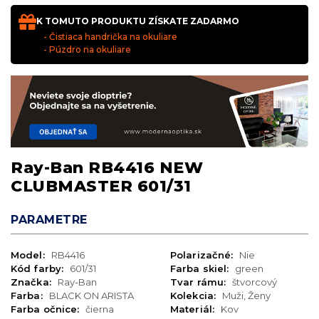
K TOMUTO PRODUKTU ZÍSKATE ZADARMO
- Čistiaca handrička na okuliare
- Púzdro na okuliare
Ray-Ban RB4416 NEW
CLUBMASTER 601/31
PARAMETRE
Model:
RB4416
Polarizačné:
Nie
Kód farby:
601/31
Farba skiel:
green
Značka:
Ray-Ban
Tvar rámu:
štvorcový
Farba:
BLACK ON ARISTA
Kolekcia:
Muži, Ženy
Farba očnice:
čierna
Materiál:
Kov