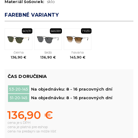
Materiál šošoviek:
sklo
FAREBNÉ VARIANTY
601/31
6653B1
710/51
čierna
šedá
havana
136,90 €
136,90 €
145,90 €
ČAS DORUČENIA
Na objednávku: 8 - 16 pracovných dní
53-20-145
Na objednávku: 8 - 16 pracovných dní
51-20-145
136,90 €
cena je s DPH
cena je platná pre eshop
cena na predajni sa môže líšiť