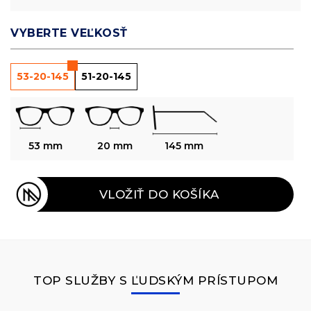
VYBERTE VEĽKOSŤ
53-20-145
51-20-145
53 mm
20 mm
145 mm
VLOŽIŤ DO KOŠÍKA
TOP SLUŽBY S ĽUDSKÝM PRÍSTUPOM