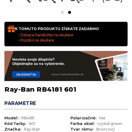
K TOMUTO PRODUKTU ZÍSKATE ZADARMO
- Čistiaca handrička na okuliare
- Púzdro na okuliare
Ray-Ban RB4181 601
PARAMETRE
Model:
RB4181
Polarizačné:
Nie
Kód farby:
601
Farba skiel:
crystal green
Značka:
Ray-Ban
Tvar rámu:
štvorcový