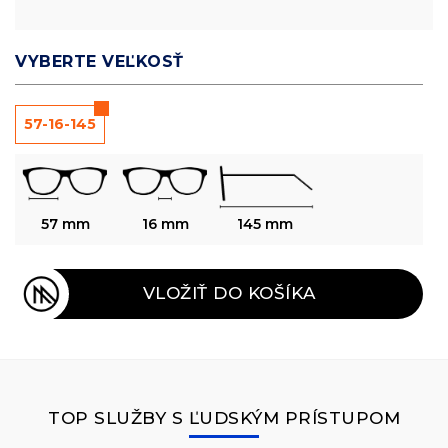
VYBERTE VEĽKOSŤ
57-16-145
57 mm
16 mm
145 mm
VLOŽIŤ DO KOŠÍKA
TOP SLUŽBY S ĽUDSKÝM PRÍSTUPOM