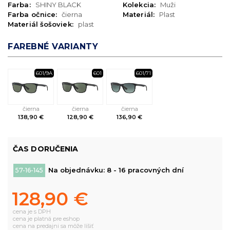
Farba:
SHINY BLACK
Kolekcia:
Muži
Farba očnice:
čierna
Materiál:
Plast
Materiál šošoviek:
plast
FAREBNÉ VARIANTY
601/9A
601
601/71
čierna
čierna
čierna
138,90 €
128,90 €
136,90 €
ČAS DORUČENIA
Na objednávku: 8 - 16 pracovných dní
57-16-145
128,90 €
cena je s DPH
cena je platná pre eshop
cena na predajni sa môže líšiť