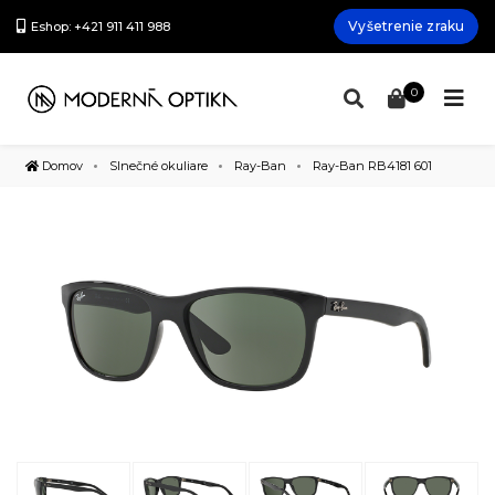
Vyšetrenie zraku
Eshop: +421 911 411 988
0
Domov
Slnečné okuliare
Ray-Ban
Ray-Ban RB4181 601