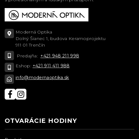
Moderná Optika
Dolný Šianec 1, budova Keramoprojektu
911 01 Trenčín
Predajňa:
+421 948 211 998
Eshop:
+421 911 411 988
info@modernaoptika.sk
OTVARÁCIE HODINY