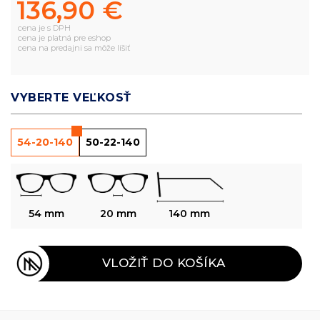
136,90 €
cena je s DPH
cena je platná pre eshop
cena na predajni sa môže líšiť
VYBERTE VEĽKOSŤ
54-20-140
50-22-140
54 mm
20 mm
140 mm
VLOŽIŤ DO KOŠÍKA