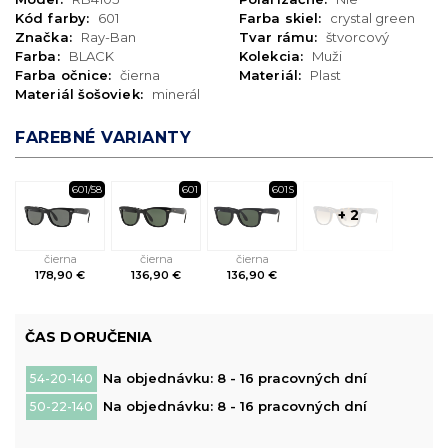
Kód farby:
601
Farba skiel:
crystal green
Značka:
Ray-Ban
Tvar rámu:
štvorcový
Farba:
BLACK
Kolekcia:
Muži
Farba očnice:
čierna
Materiál:
Plast
Materiál šošoviek:
minerál
FAREBNÉ VARIANTY
601/58
601
601S
+ 2
čierna
čierna
čierna
178,90 €
136,90 €
136,90 €
ČAS DORUČENIA
Na objednávku: 8 - 16 pracovných dní
54-20-140
Na objednávku: 8 - 16 pracovných dní
50-22-140