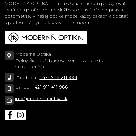
MODERNÁ OPTIKA bola založená s cieľom poskytovať
kvalitné a profesionálne služby v oblasti očnej optiky a
optometrie. V našej optike môže každý zákazník počítať
s profesionálnym a ľudským prístupom.
Moderná Optika
Dolný Šianec 1, budova Keramoprojektu
911 01 Trenčín
Predajňa:
+421 948 211 998
Eshop:
+421 911 411 988
info@modernaoptika.sk