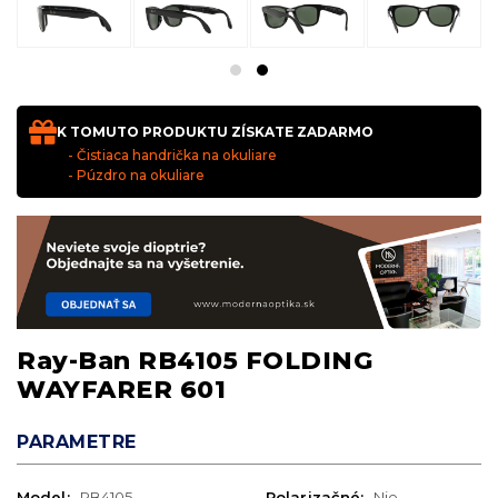
K TOMUTO PRODUKTU ZÍSKATE ZADARMO
- Čistiaca handrička na okuliare
- Púzdro na okuliare
Ray-Ban RB4105 FOLDING
WAYFARER 601
PARAMETRE
Model:
RB4105
Polarizačné:
Nie