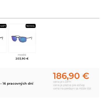
144P1
92044L
modrá
203,90 €
186,90 €
cena je s DPH
- 16 pracovných dní
cena je platná pre eshop
cena na predajni sa môže líšiť