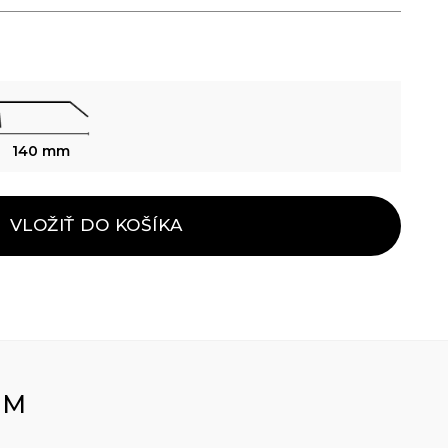
140 mm
VLOŽIŤ DO KOŠÍKA
OM