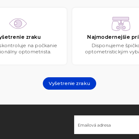
yšetrenie zraku
Najmodernejšie prí
 skontroluje na počkanie
Disponujeme špič
ionálny optometrista.
optometristickým vyb
Vyšetrenie zraku