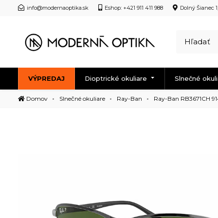
info@modernaoptika.sk
Eshop: +421 911 411 988
Dolný Šianec 1
VÝPREDAJ
Dioptrické okuliare
Slnečné okul
Domov
Slnečné okuliare
Ray-Ban
Ray-Ban RB3671CH 91