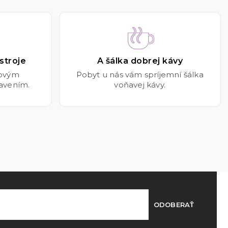
stroje
A šálka dobrej kávy
kovým
Pobyt u nás vám spríjemní šálka
avením.
voňavej kávy.
ODOBERAŤ