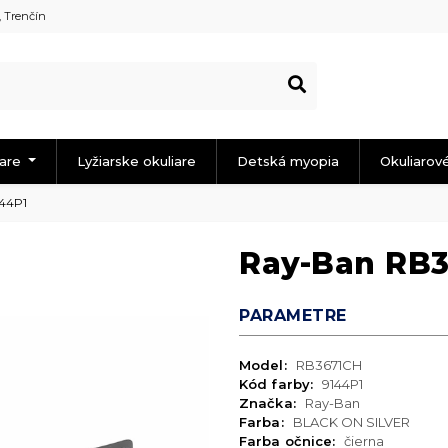
, Trenčín
iare
Lyžiarske okuliare
Detská myopia
Okuliarov
44P1
Ray-Ban RB3
PARAMETRE
Model:
RB3671CH
Kód farby:
9144P1
Značka:
Ray-Ban
Farba:
BLACK ON SILVER
Farba očnice:
čierna