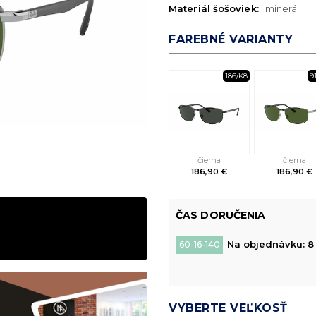
Materiál šošoviek:
minerál
FAREBNÉ VARIANTY
186/K8
9
čierna
čierna
186,90 €
186,90 €
ČAS DORUČENIA
Na objednávku: 8 
60-16-140
VYBERTE VEĽKOSŤ