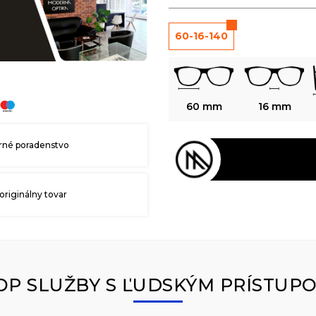
60-16-140
60 mm
16 mm
né poradenstvo
originálny tovar
OP SLUŽBY S ĽUDSKÝM PRÍSTUP