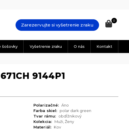
0
Zarezervujte si vyšetrenie zraku
é šošovky
Vyšetrenie zraku
O nás
Kontakt
671CH 9144P1
Polarizačné:
Áno
Farba skiel:
polar dark green
Tvar rámu:
obdĺžnikový
Kolekcia:
Muži, Ženy
Materiál:
Kov