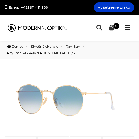
Vyšetrenie zraku
Eshop: +421 911 411 988
0
Domov
Slnečné okuliare
Ray-Ban
Ray-Ban RB3447N ROUND METAL 001/3F