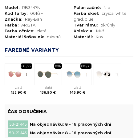
Model:
RB3447N
Polarizačné:
Nie
Kód farby:
001/3F
Farba skiel:
crystal white
Značka:
Ray-Ban
grad. blue
Farba:
ARISTA
Tvar rámu:
okrúhly
Farba očnice:
zlatá
Kolekcia:
Muži
Materiál šošoviek:
minerál
Materiál:
Kov
FAREBNÉ VARIANTY
001/Z2
001/
001/3F
+ 2
zlatá
zlatá
zlatá
153,90 €
136,90 €
145,90 €
ČAS DORUČENIA
Na objednávku: 8 - 16 pracovných dní
53-21-145
Na objednávku: 8 - 16 pracovných dní
50-21-145