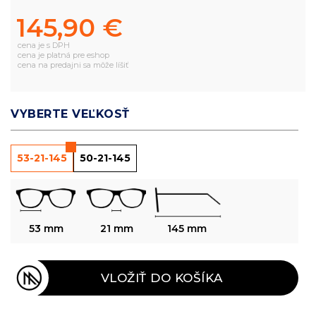
145,90 €
cena je s DPH
cena je platná pre eshop
cena na predajni sa môže líšiť
VYBERTE VEĽKOSŤ
53-21-145
50-21-145
53 mm
21 mm
145 mm
VLOŽIŤ DO KOŠÍKA