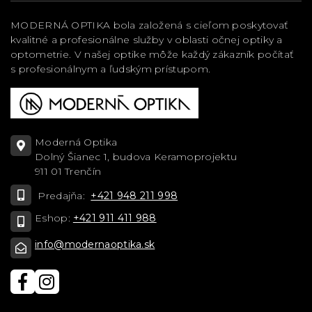
MODERNÁ OPTIKA bola založená s cieľom poskytovať
kvalitné a profesionálne služby v oblasti očnej optiky a
optometrie. V našej optike môže každý zákazník počítať
s profesionálnym a ľudským prístupom.
Moderná Optika
Dolný Šianec 1, budova Keramoprojektu
911 01 Trenčín
Predajňa:
+421 948 211 998
Eshop:
+421 911 411 988
info@modernaoptika.sk