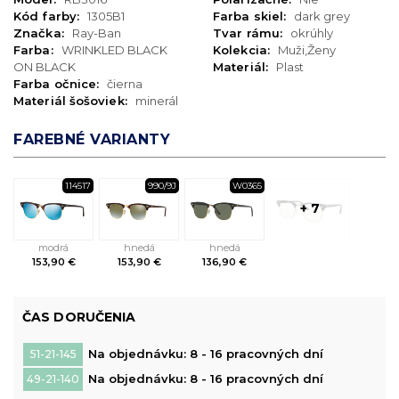
Kód farby:
1305B1
Farba skiel:
dark grey
Značka:
Ray-Ban
Tvar rámu:
okrúhly
Farba:
WRINKLED BLACK
Kolekcia:
Muži,Ženy
ON BLACK
Materiál:
Plast
Farba očnice:
čierna
Materiál šošoviek:
minerál
FAREBNÉ VARIANTY
114517
990/9J
W0365
+ 7
modrá
hnedá
hnedá
153,90 €
153,90 €
136,90 €
ČAS DORUČENIA
Na objednávku: 8 - 16 pracovných dní
51-21-145
Na objednávku: 8 - 16 pracovných dní
49-21-140