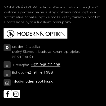
MODERNÁ OPTIKA bola založená s cieľom poskytovať
kvalitné a profesionálne služby v oblasti očnej optiky a
optometrie. V našej optike môže každý zákazník počítať
s profesionálnym a ľudským prístupom.
Moderná Optika
Dolný Šianec 1, budova Keramoprojektu
911 01 Trenčín
Predajňa:
+421 948 211 998
Eshop:
+421 911 411 988
info@modernaoptika.sk