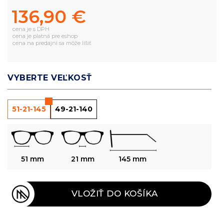
136,90 €
cena je s DPH
cena je platná pre eshop
cena na predajni sa môže líšiť
VYBERTE VEĽKOSŤ
51-21-145
49-21-140
51 mm
21 mm
145 mm
VLOŽIŤ DO KOŠÍKA