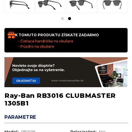
K TOMUTO PRODUKTU ZÍSKATE ZADARMO
- Čistiaca handrička na okuliare
- Púzdro na okuliare
Ray-Ban RB3016 CLUBMASTER
1305B1
PARAMETRE
Model:
RB3016
Polarizačné:
Nie